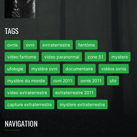
TAGS
ovnis
ovni
extraterrestre
fantôme
video fantome
video paranormal
zone 51
mystere
ufologie
mystère ovni
documentaire
vidéos ovnis
mystère du monde
ovni 2011
ovnis 2011
ufo
video extraterrestre
extraterrestre 2011
capture extraterrestre
mystere extraterrestre
NAVIGATION