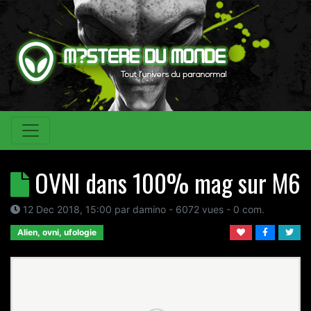
OVNI dans 100% mag sur M6
12 Dec 2018, 15:00
par
damino
- 6072 vues -
0
com.
Alien, ovni, ufologie