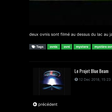
deux ovnis sont filmé au dessus du lac au 
Tags
ovnis
ovni
mystere
mystère ovn
Le Projet Blue Beam
12 Dec 2018, 15:23
précédent