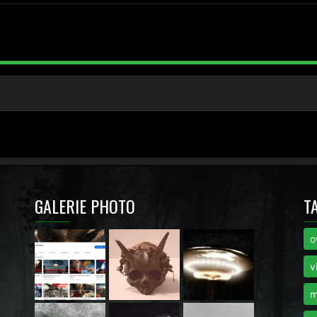
GALERIE PHOTO
T
o
i
v
m