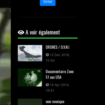
Voter
A voir également
DRONES / O.V.N.I
12 Dec 2018,
15:56
Documentaire Zone
51 aux USA
14 Apr 2014,
19:41
ovni mexique