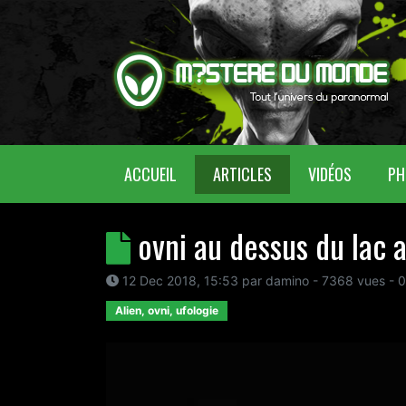
(CURRENT)
ACCUEIL
ARTICLES
VIDÉOS
PH
ovni au dessus du lac 
12 Dec 2018, 15:53
par
damino
- 7368 vues -
0
Alien, ovni, ufologie