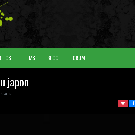
OTOS
FILMS
BLOG
FORUM
au japon
com.