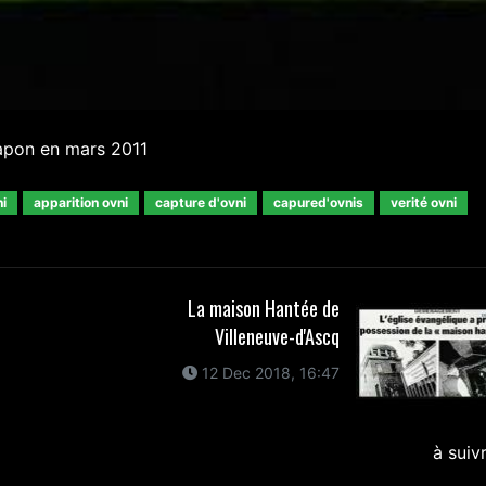
japon en mars 2011
i
apparition ovni
capture d'ovni
capured'ovnis
verité ovni
La maison Hantée de
Villeneuve-d'Ascq
12 Dec 2018, 16:47
à suiv