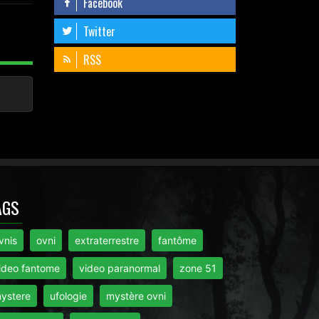
Facebook
Twitter
RSS
AGS
vnis
ovni
extraterrestre
fantôme
ideo fantome
video paranormal
zone 51
ystere
ufologie
mystère ovni