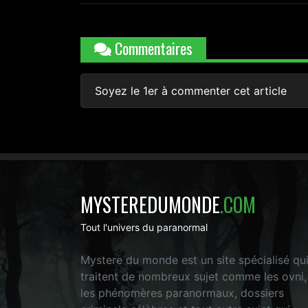
Commentaires
Soyez le 1er à commenter cet article
MYSTEREDUMONDE
.COM
Tout l'univers du paranormal
Mystere du monde est un site spécialisé qu
traitent de nombreux sujet comme les ovni,
les phénomères paranormaux, dossiers