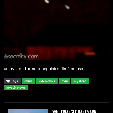
un ovni de forme triangulaire filmé au usa
Tags
ovnis
video ovnis
ovni
mystere
mystère ovni
OVNI TRIANGLE DANEMARK