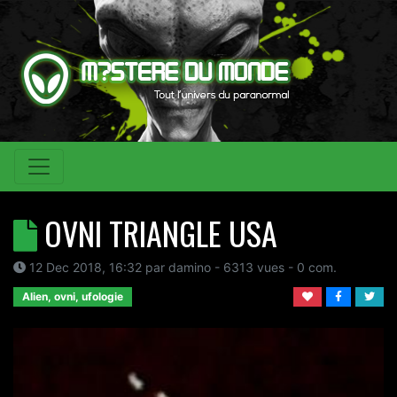
OVNI TRIANGLE USA
12 Dec 2018, 16:32
par
damino
- 6313 vues -
0
com.
Alien, ovni, ufologie