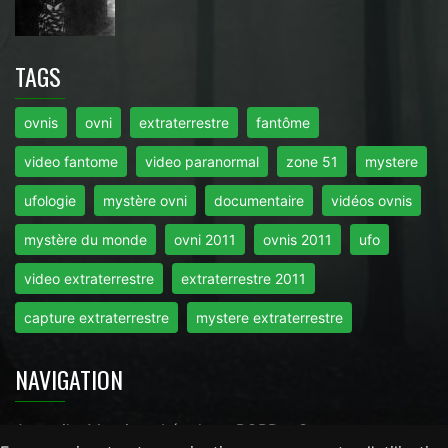
TAGS
ovnis
ovni
extraterrestre
fantôme
video fantome
video paranormal
zone 51
mystere
ufologie
mystère ovni
documentaire
vidéos ovnis
mystère du monde
ovni 2011
ovnis 2011
ufo
video extraterrestre
extraterrestre 2011
capture extraterrestre
mystere extraterrestre
NAVIGATION
Accueil
-
Mentions Légales
-
RGPD
-
Contact