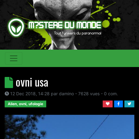
ovni usa
12 Dec 2018, 14:28
par
damino
- 7628 vues -
0
com.
Alien, ovni, ufologie