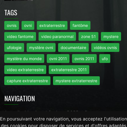
TAGS
ovnis
ovni
extraterrestre
fantôme
video fantome
video paranormal
zone 51
mystere
ufologie
mystère ovni
documentaire
vidéos ovnis
mystère du monde
ovni 2011
ovnis 2011
ufo
video extraterrestre
extraterrestre 2011
capture extraterrestre
mystere extraterrestre
NAVIGATION
Accueil
-
Mentions Légales
-
RGPD
-
Contact
En poursuivant votre navigation, vous acceptez l'utilisation
des cookies pour disposer de services et d'offres adaptés