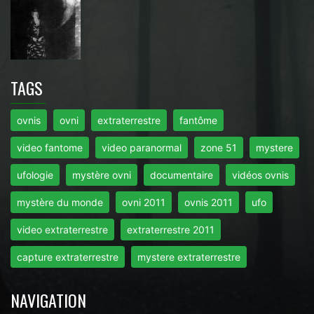
TAGS
ovnis
ovni
extraterrestre
fantôme
video fantome
video paranormal
zone 51
mystere
ufologie
mystère ovni
documentaire
vidéos ovnis
mystère du monde
ovni 2011
ovnis 2011
ufo
video extraterrestre
extraterrestre 2011
capture extraterrestre
mystere extraterrestre
NAVIGATION