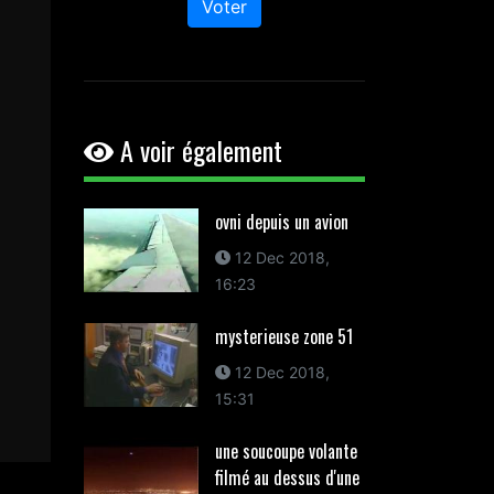
Voter
A voir également
ovni depuis un avion
12 Dec 2018,
16:23
mysterieuse zone 51
12 Dec 2018,
15:31
une soucoupe volante
filmé au dessus d'une