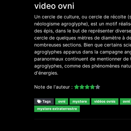
video ovni
Un cercle de culture, ou cercle de récolte (
néologisme agroglyphe), est un motif réali
des épis, dans le but de représenter diver
cercle de quelques mètres de diamètre à de
nombreuses sections. Bien que certains scien
agroglyphes apparus dans la campagne ang
paranormaux continuent de mentionner de tr
agroglyphes, comme des phénomènes naturel
d'énergies.
Note de l'auteur :
Tags
ovni
mystere
vidéos ovnis
ovni
mystere extraterrestre