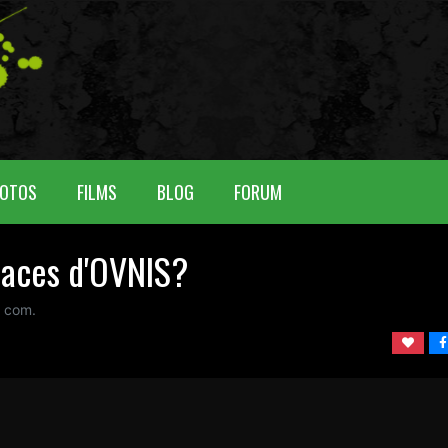
OTOS
FILMS
BLOG
FORUM
races d'OVNIS?
0 com.