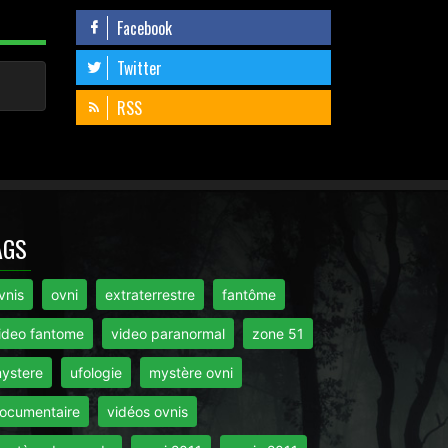
Facebook
Twitter
RSS
AGS
vnis
ovni
extraterrestre
fantôme
ideo fantome
video paranormal
zone 51
ystere
ufologie
mystère ovni
ocumentaire
vidéos ovnis