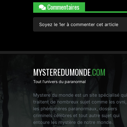
Commentaires
Soyez le 1er à commenter cet article
MYSTEREDUMONDE
.COM
Tout l'univers du paranormal
Mystere du monde est un site spécialisé qu
traitent de nombreux sujet comme les ovni,
les phénomères paranormaux, dossiers
criminels célèbres et tout autre sujet qui
entoure les mystère de notre monde.