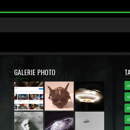
GALERIE PHOTO
T
o
i
v
m
d