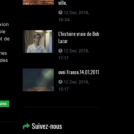
ville.
12 Dec 2018,
16:34
xion
ple
L'histoire vraie de Bob
nt de
Lazar
12 Dec 2018,
nes
17:17
 des
ovni France.14.01.2011
12 Dec 2018,
15:17
stre
Suivez-nous