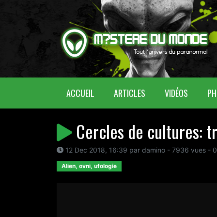
(CURRENT)
ACCUEIL
ARTICLES
VIDÉOS
PH
Cercles de cultures: t
12 Dec 2018, 16:39 par damino - 7936 vues - 
Alien, ovni, ufologie