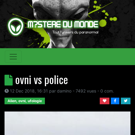
ovni vs police
12 Dec 2018, 16:31
par
damino
- 7492 vues -
0
com.
Alien, ovni, ufologie