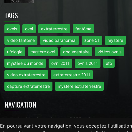
TAGS
ovnis
ovni
extraterrestre
fantôme
video fantome
video paranormal
zone 51
mystere
ufologie
mystère ovni
documentaire
vidéos ovnis
mystère du monde
ovni 2011
ovnis 2011
ufo
video extraterrestre
extraterrestre 2011
capture extraterrestre
mystere extraterrestre
NAVIGATION
Accueil
-
Mentions Légales
-
RGPD
-
Contact
En poursuivant votre navigation, vous acceptez l'utilisation