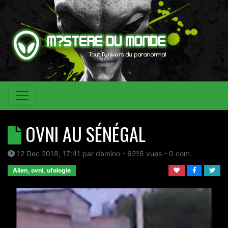
OVNI AU SÉNÉGAL
12 Dec 2018, 17:41
par
damino
- 6215 vues -
0
com.
Alien, ovni, ufologie