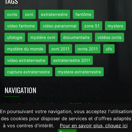
TAGS
ovnis
ovni
extraterrestre
fantôme
video fantome
video paranormal
zone 51
mystere
ufologie
mystère ovni
documentaire
vidéos ovnis
mystère du monde
ovni 2011
ovnis 2011
ufo
video extraterrestre
extraterrestre 2011
capture extraterrestre
mystere extraterrestre
NAVIGATION
Accueil
-
Mentions Légales
-
RGPD
-
Contact
En poursuivant votre navigation, vous acceptez l'utilisation
des cookies pour disposer de services et d'offres adaptés
Tout droits réservés © 2026 - Mysteredumonde.com -
à vos centres d'intérêt.
Pour en savoir plus, cliquez ici
LaRevueGeek.com