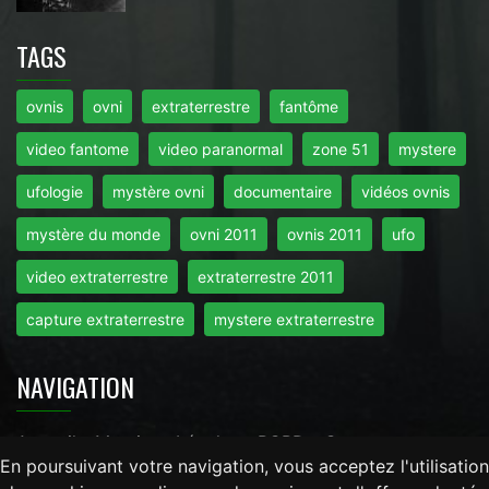
TAGS
ovnis
ovni
extraterrestre
fantôme
video fantome
video paranormal
zone 51
mystere
ufologie
mystère ovni
documentaire
vidéos ovnis
mystère du monde
ovni 2011
ovnis 2011
ufo
video extraterrestre
extraterrestre 2011
capture extraterrestre
mystere extraterrestre
NAVIGATION
Accueil
-
Mentions Légales
-
RGPD
-
Contact
En poursuivant votre navigation, vous acceptez l'utilisation