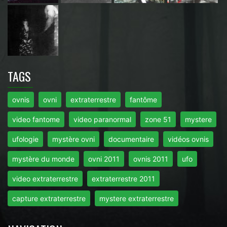
TAGS
ovnis
ovni
extraterrestre
fantôme
video fantome
video paranormal
zone 51
mystere
ufologie
mystère ovni
documentaire
vidéos ovnis
mystère du monde
ovni 2011
ovnis 2011
ufo
video extraterrestre
extraterrestre 2011
capture extraterrestre
mystere extraterrestre