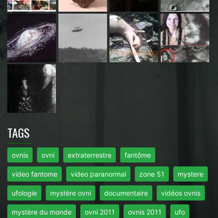
TAGS
ovnis
ovni
extraterrestre
fantôme
video fantome
video paranormal
zone 51
mystere
ufologie
mystère ovni
documentaire
vidéos ovnis
mystère du monde
ovni 2011
ovnis 2011
ufo