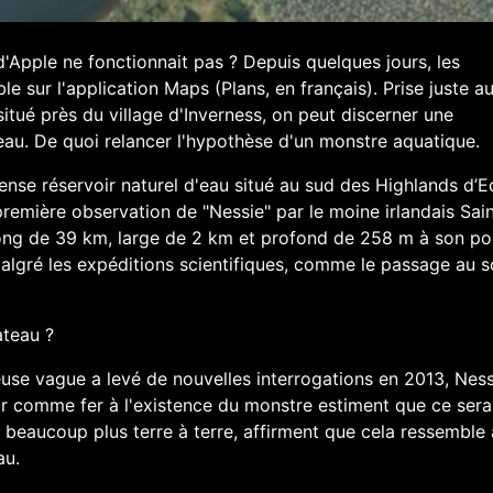
d'Apple ne fonctionnait pas ? Depuis quelques jours, les
ble sur l'application Maps (Plans, en français). Prise juste a
itué près du village d'Inverness, on peut discerner une
'eau. De quoi relancer l'hypothèse d'un monstre aquatique.
ense réservoir naturel d'eau situé au sud des Highlands d’
première observation de "Nessie" par le moine irlandais Sai
long de 39 km, large de 2 km et profond de 258 m à son poi
malgré les expéditions scientifiques, comme le passage au 
ateau ?
euse vague a levé de nouvelles interrogations en 2013, Ness
dur comme fer à l'existence du monstre estiment que ce sera
 beaucoup plus terre à terre, affirment que cela ressemble 
au.