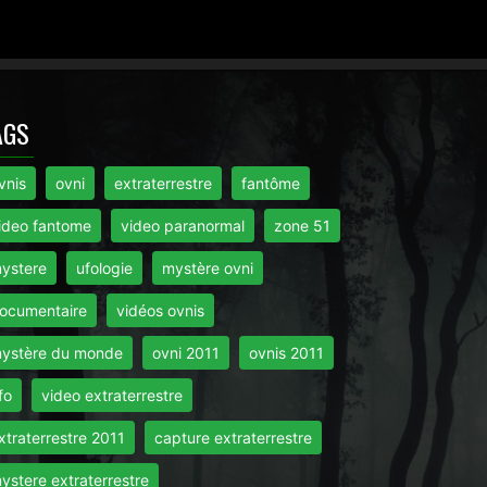
AGS
vnis
ovni
extraterrestre
fantôme
ideo fantome
video paranormal
zone 51
ystere
ufologie
mystère ovni
ocumentaire
vidéos ovnis
ystère du monde
ovni 2011
ovnis 2011
fo
video extraterrestre
xtraterrestre 2011
capture extraterrestre
ystere extraterrestre