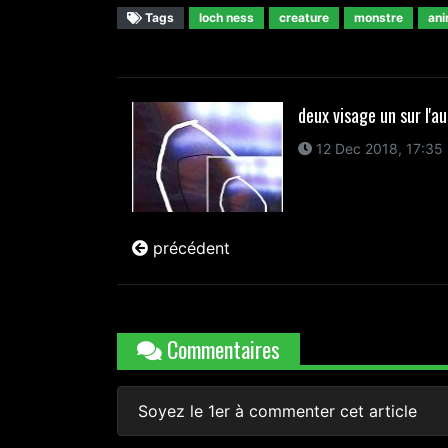
Tags
loch ness
creature
monstre
ani
deux visage un sur l'a
12 Dec 2018, 17:35
précédent
Commentaires
Soyez le 1er à commenter cet article