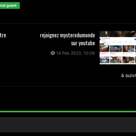
mal geant
utre
rejoignez mysteredumonde
sur youtube
14 Feb 2023, 10:06
à suiv