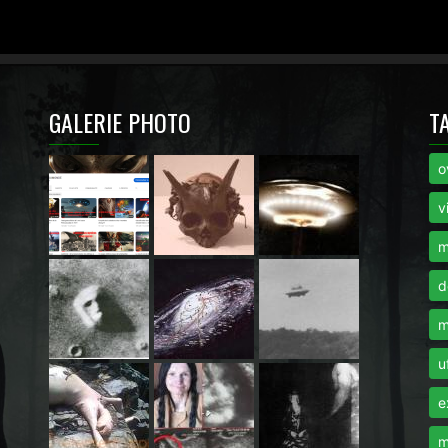
GALERIE PHOTO
T
o
i
v
m
d
m
u
e
m