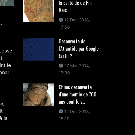
la carte de de Piri
Reis
12 Dec 2018,
u-
17:56
Découverte de
l'Atlantide par Google
Ecosse
Earth ?
nt
nt le
27 Mar 2014,
sonar
17:39
Chine: découverte
d'une momie de 700
ans dont le v...
ie
it
12 Dec 2018,
à la
15:19