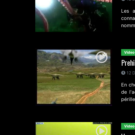
Les a
conna
nommé
Video
Prehi
12 D
En cho
de l'
périll
Video