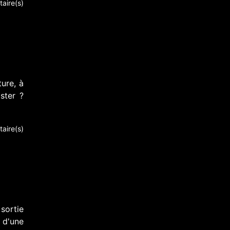
aire(s)
ture, à
ster ?
aire(s)
sortie
 d'une