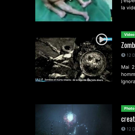
j'esp
la vid
Video
Zombi
12 D
Mai 2
homme
Ignora
Photo
creat
12 D