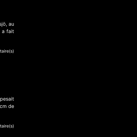
jö, au
a fait
aire(s)
pesait
 cm de
aire(s)