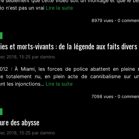
ère seulement que cette vidéo soit un montage et que le bé
éo n'est pas un vrai
Lire la suite
8979 vues - 0 comment
es et morts-vivants : de la légende aux faits divers
ec 2018, 15:25 par damino
012 : À Miami, les forces de police abattent en pleine 
 totalement nu, en plein acte de cannibalisme sur u
nt les injonctions...
Lire la suite
7098 vues - 0 comment
ure des abysse
ec 2018, 15:25 par damino