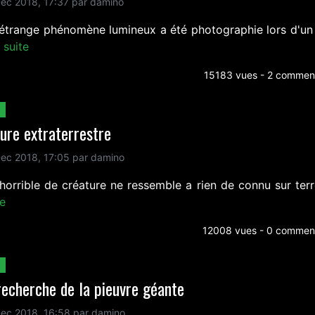
ec 2018, 17:37 par damino
 étrange phénomène lumineux a été photographie lors d'un
a suite
15183 vues - 2 comment
ure extraterrestre
ec 2018, 17:05 par damino
 horrible de créature ne ressemble a rien de connu sur ter
te
12008 vues - 0 comment
recherche de la pieuvre géante
ec 2018, 16:58 par damino