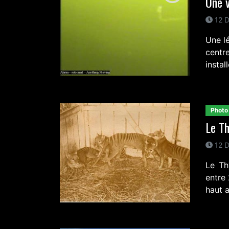
Une v
12 D
Une l
centr
install
Photo
Le Th
12 D
Le Th
entre
haut 