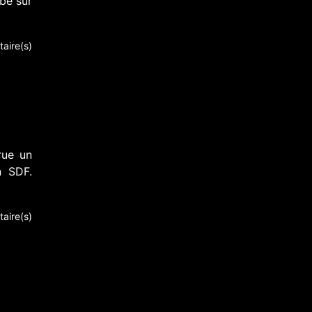
bé sur
aire(s)
rue un
n SDF.
aire(s)