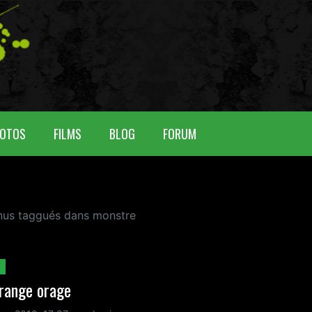
OTOS
FILMS
BLOG
FORUM
enus taggués dans monstre
trange orage