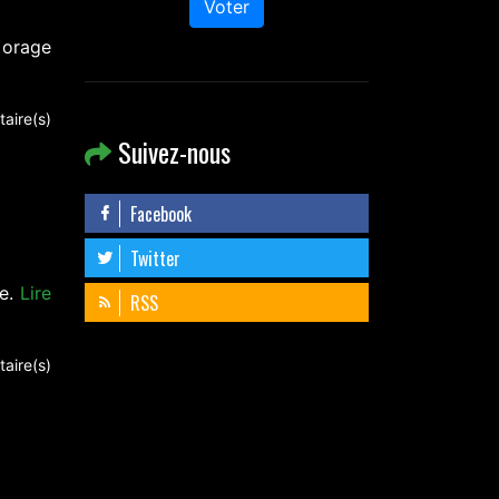
Voter
 orage
aire(s)
Suivez-nous
Facebook
Twitter
re.
Lire
RSS
aire(s)