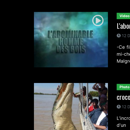
Video
L'ab
12 D
-Ce fi
mi-ch
Malgr
Photo
croco
12 D
L'inc
d'un 