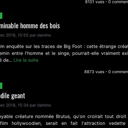
8101 vues - 0 comment
ominable homme des bois
ec 2018, 15:55 par damino
lm enquête sur les traces de Big Foot : cette étrange créa
emin entre l'homme et le singe, pourrait-elle vraiment exi
é de...
Lire la suite
8873 vues - 0 comment
dile geant
ec 2018, 15:34 par damino
royable créature nommée Brutus, qu'on croirait tout droit 
film hollywoodien, serait en fait l'attraction vedette