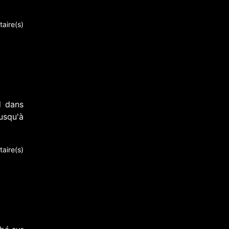
aire(s)
d dans
usqu'à
aire(s)