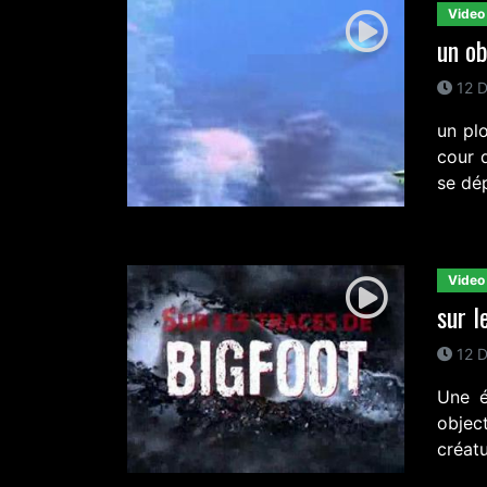
Video
un ob
12 D
un pl
cour 
se dép
Video
sur l
12 D
Une é
objec
créatu