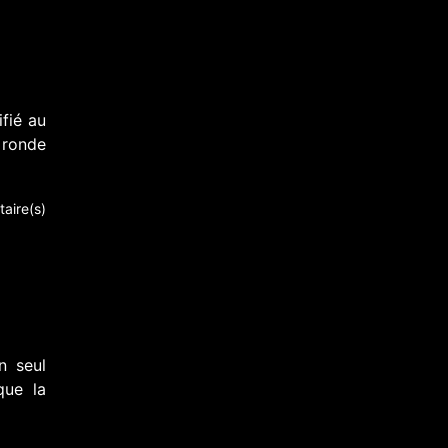
fié au
 ronde
aire(s)
n seul
que la