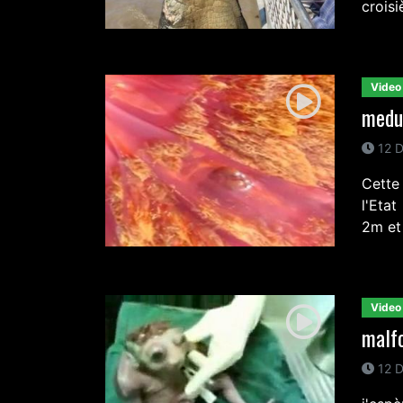
croisi
Video
medu
12 D
Cette
l'Eta
2m et 
Video
malf
12 D