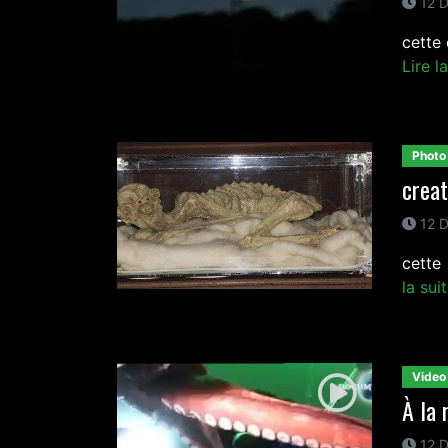
12 D
cette
Lire l
Photo
creat
12 D
cette
la sui
Video
À la 
12 D