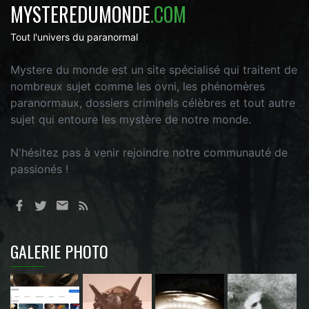
MYSTEREDUMONDE
.COM
Tout l'univers du paranormal
Mystere du monde est un site spécialisé qui traitent de
nombreux sujet comme les ovni, les phénomères
paranormaux, dossiers criminels célèbres et tout autre
sujet qui entoure les mystère de notre monde.
N'hésitez pas à venir rejoindre notre communauté de
passionés !
GALERIE PHOTO