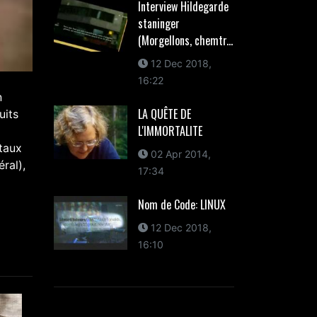
Interview Hildegarde
staninger
(Morgellons, chemtr...
12 Dec 2018,
16:22
n
LA QUÊTE DE
uits
L'IMMORTALITE
taux
02 Apr 2014,
ral),
17:34
Nom de Code: LINUX
12 Dec 2018,
16:10