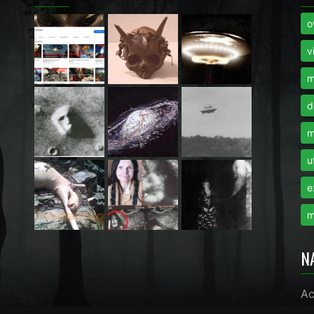
o
i
v
m
d
m
u
e
m
N
Ac