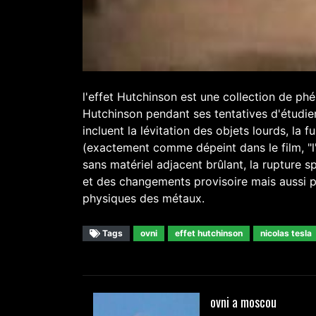
l'effet Hutchinson est une collection de p
Hutchinson pendant ses tentatives d'étudier
incluent la lévitation des objets lourds, la f
(exactement comme dépeint dans le film, "l
sans matériel adjacent brûlant, la rupture 
et des changements provisoire mais aussi pe
physiques des métaux.
Tags
ovni
effet hutchinson
nicolas tesla
ovni a moscou