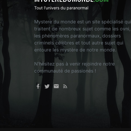
Tout l'univers du paranormal
Mystere du monde est un site spécialisé qu
traitent de nombreux sujet comme les ovni,
les phénomères paranormaux, dossiers
criminels célèbres et tout autre sujet qui
entoure les mystère de notre monde.
N'hésitez pas à venir rejoindre notre
communauté de passionés !