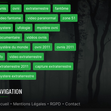
vnis
ovni
extraterrestre
fantôme
ideo fantome
video paranormal
zone 51
ystere
ufologie
mystère ovni
ocumentaire
vidéos ovnis
ystère du monde
ovni 2011
ovnis 2011
fo
video extraterrestre
xtraterrestre 2011
capture extraterrestre
ystere extraterrestre
AVIGATION
cueil
-
Mentions Légales
-
RGPD
-
Contact