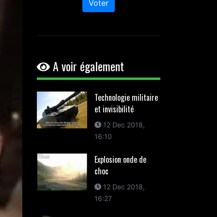
Voter
A voir également
Technologie militaire
et invisibilité
12 Dec 2018,
16:10
Explosion onde de
choc
12 Dec 2018,
16:27