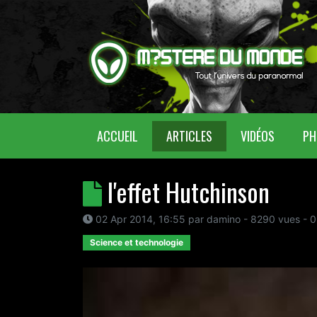
(CURRENT)
ACCUEIL
ARTICLES
VIDÉOS
PH
l'effet Hutchinson
02 Apr 2014, 16:55
par
damino
- 8290 vues -
0
Science et technologie