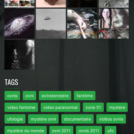
TAGS
ovnis
ovni
extraterrestre
fantôme
video fantome
video paranormal
zone 51
mystere
ufologie
mystère ovni
documentaire
vidéos ovnis
mystère du monde
ovni 2011
ovnis 2011
ufo