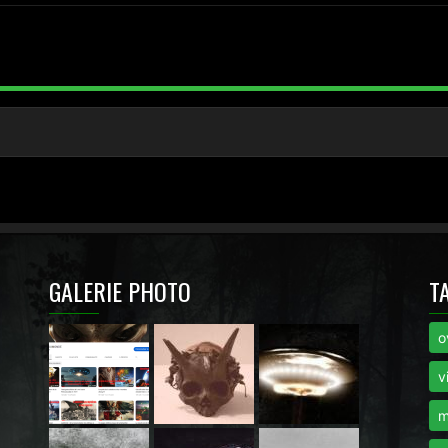
GALERIE PHOTO
T
o
i
v
m