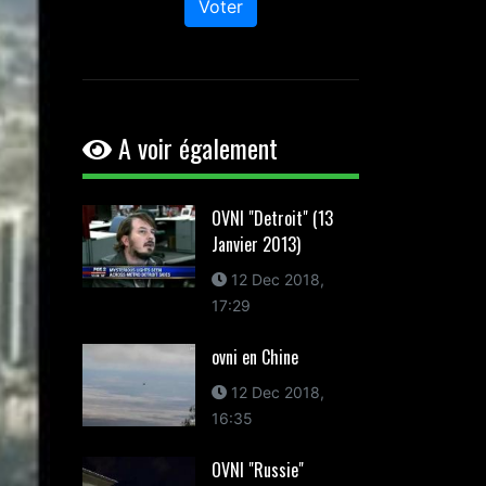
Voter
A voir également
OVNI "Detroit" (13
Janvier 2013)
12 Dec 2018,
17:29
ovni en Chine
12 Dec 2018,
16:35
OVNI "Russie"