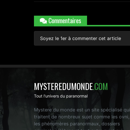
Commentaires
Soyez le 1er à commenter cet article
MYSTEREDUMONDE
.COM
Tout l'univers du paranormal
Mystere du monde est un site spécialisé qu
traitent de nombreux sujet comme les ovni,
les phénomères paranormaux, dossiers