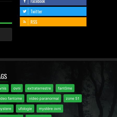
Facebook
Twitter
RSS
AGS
vnis
ovni
extraterrestre
fantôme
ideo fantome
video paranormal
zone 51
ystere
ufologie
mystère ovni