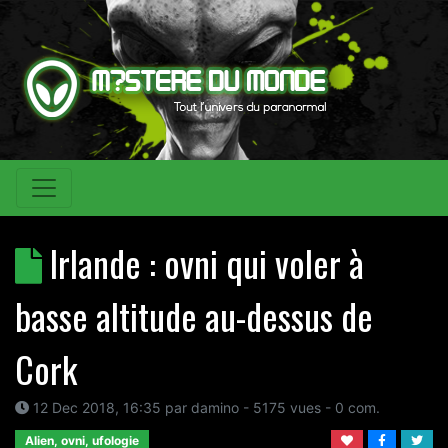
Irlande : ovni qui voler à
basse altitude au-dessus de
Cork
12 Dec 2018, 16:35
par
damino
- 5175 vues -
0
com.
Alien, ovni, ufologie