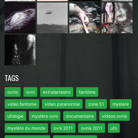
TAGS
ovnis
ovni
extraterrestre
fantôme
video fantome
video paranormal
zone 51
mystere
ufologie
mystère ovni
documentaire
vidéos ovnis
mystère du monde
ovni 2011
ovnis 2011
ufo