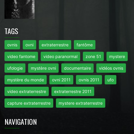
TAGS
ovnis
ovni
extraterrestre
fantôme
video fantome
video paranormal
zone 51
mystere
ufologie
mystère ovni
documentaire
vidéos ovnis
mystère du monde
ovni 2011
ovnis 2011
ufo
video extraterrestre
extraterrestre 2011
capture extraterrestre
mystere extraterrestre
NAVIGATION