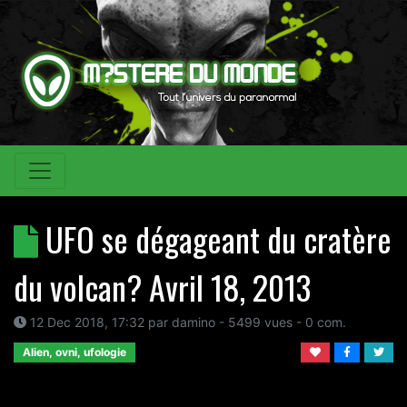
UFO se dégageant du cratère
du volcan? Avril 18, 2013
12 Dec 2018, 17:32
par
damino
- 5499 vues -
0
com.
Alien, ovni, ufologie