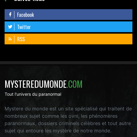
Facebook
Twitter
RSS
MYSTEREDUMONDE
.COM
Tout l'univers du paranormal
Mystere du monde est un site spécialisé qui traitent de
nombreux sujet comme les ovni, les phénomères
paranormaux, dossiers criminels célèbres et tout autre
sujet qui entoure les mystère de notre monde.