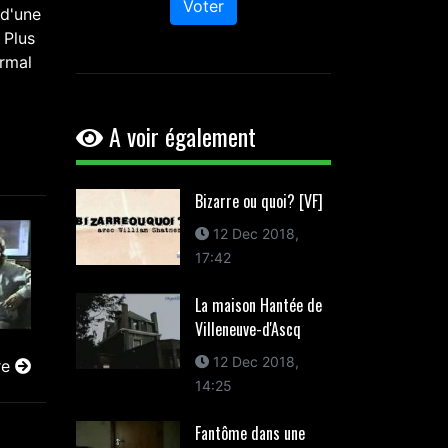
Voter
 d'une
 Plus
rmal
A voir également
Bizarre ou quoi? [VF]
12 Dec 2018,
17:42
La maison Hantée de
Villeneuve-d'Ascq
12 Dec 2018,
re
14:25
Fantôme dans une