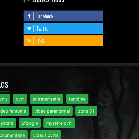
Facebook
Twitter
RSS
AGS
vnis
ovni
extraterrestre
fantôme
ideo fantome
video paranormal
zone 51
ystere
ufologie
mystère ovni
ocumentaire
vidéos ovnis