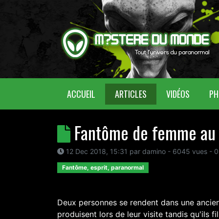
(CURRENT)
ACCUEIL
ARTICLES
VIDÉOS
PH
Fantôme de femme au
12 Dec 2018, 15:31
par
damino
- 6045 vues -
0
Fantôme, esprit, paranormal
Deux personnes se rendent dans une ancie
produisent lors de leur visite tandis qu'ils f