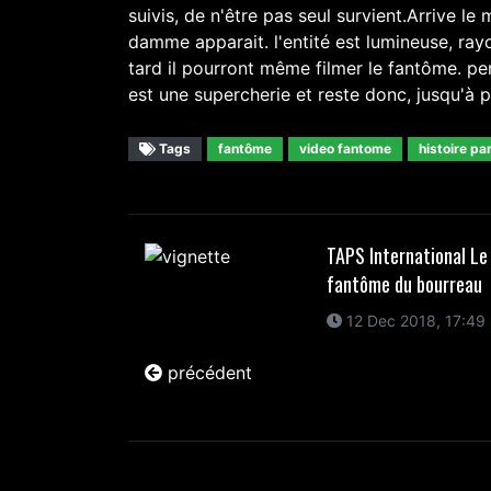
suivis, de n'être pas seul survient.Arrive l
damme apparait. l'entité est lumineuse, ray
tard il pourront même filmer le fantôme. 
est une supercherie et reste donc, jusqu'à 
Tags
fantôme
video fantome
histoire pa
TAPS International Le
fantôme du bourreau
12 Dec 2018, 17:49
précédent