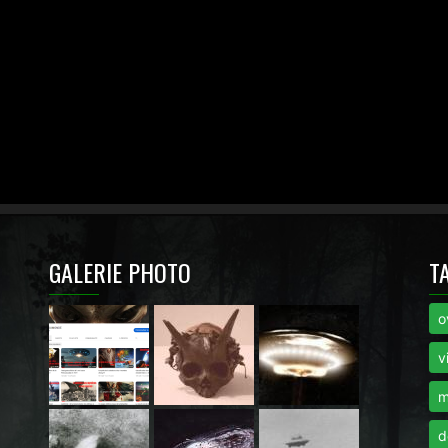
GALERIE PHOTO
T
o
i
v
m
d