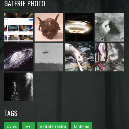
GALERIE PHOTO
TAGS
ovnis
ovni
extraterrestre
fantôme