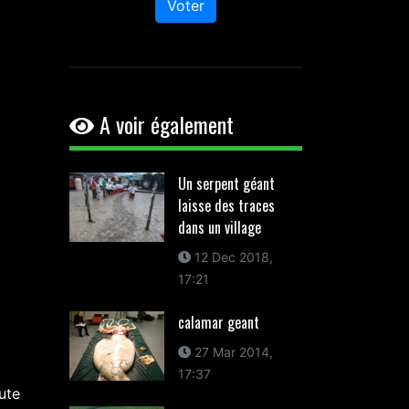
Voter
A voir également
Un serpent géant
laisse des traces
dans un village
12 Dec 2018,
17:21
calamar geant
27 Mar 2014,
17:37
ute