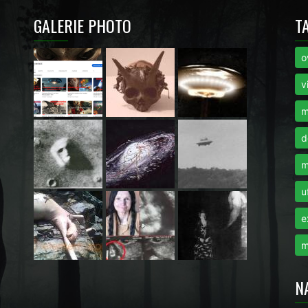
GALERIE PHOTO
T
o
i
v
m
d
m
u
e
m
N