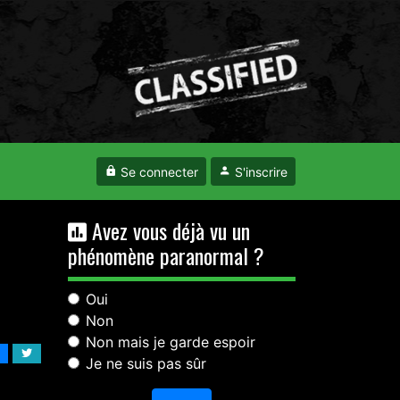
Se connecter
S'inscrire
Avez vous déjà vu un
phénomène paranormal ?
Oui
Non
Non mais je garde espoir
Je ne suis pas sûr