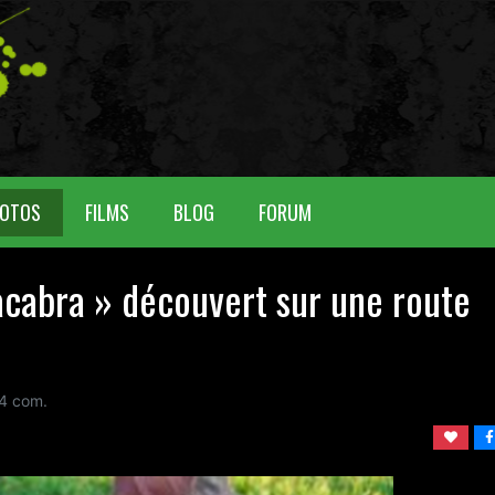
OTOS
FILMS
BLOG
FORUM
cabra » découvert sur une route
 4 com.