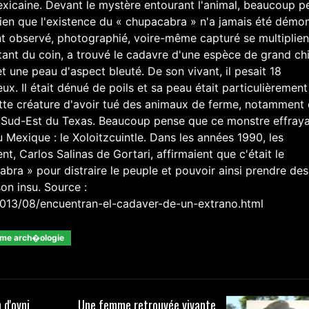
mexicaine. Devant le mystère entourant l'animal, beaucoup p
 Bien que l'existence du « chupacabra » n'a jamais été démo
nt observé, photographié, voire-même capturé se multiplien
tant du coin, a trouvé le cadavre d'une espèce de grand ch
t une peau d'aspect bleuté. De son vivant, il pesait 18
x. Il était dénué de poils et sa peau était particulièrement
tte créature d'avoir tué des animaux de ferme, notamment
 au Sud-Est du Texas. Beaucoup pense que ce monstre effray
u Mexique : le Xoloitzcuintle. Dans les années 1990, les
, Carlos Salinas de Gortari, affirmaient que c'était le
bra » pour distraire le peuple et pouvoir ainsi prendre des
n insu. Source :
2013/08/encuentran-el-cadaver-de-un-extrano.html
�me arch�ologie
 d'ovni
Une femme retrouvée vivante