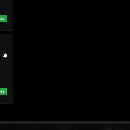
kes
kes