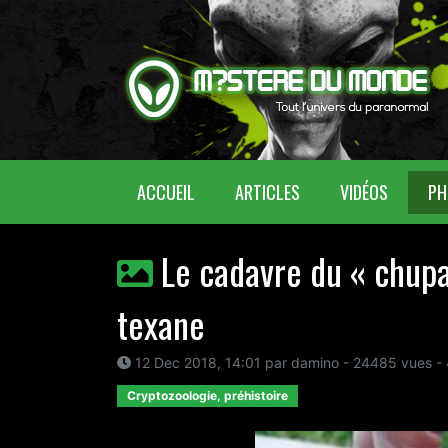
(CURRENT)
ACCUEIL
ARTICLES
VIDÉOS
PH
Le cadavre du « chupa
texane
12 Dec 2018, 14:01 par damino - 24485 vues -
Cryptozoologie, préhistoire