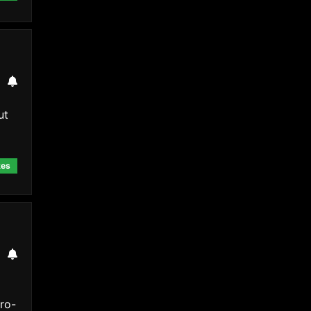
ut
kes
ro-