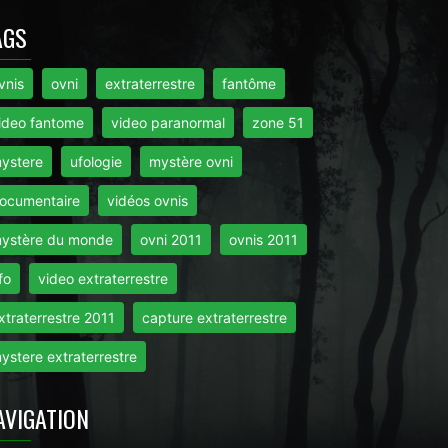
AGS
vnis
ovni
extraterrestre
fantôme
ideo fantome
video paranormal
zone 51
ystere
ufologie
mystère ovni
ocumentaire
vidéos ovnis
ystère du monde
ovni 2011
ovnis 2011
fo
video extraterrestre
xtraterrestre 2011
capture extraterrestre
ystere extraterrestre
AVIGATION