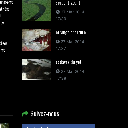
ensent
serpent geant
ntrée
27 Mar 2014,
t
17:39
ien
etrange creature
27 Mar 2014,
 des
17:37
ant
cadavre du yeti
27 Mar 2014,
17:38
Suivez-nous