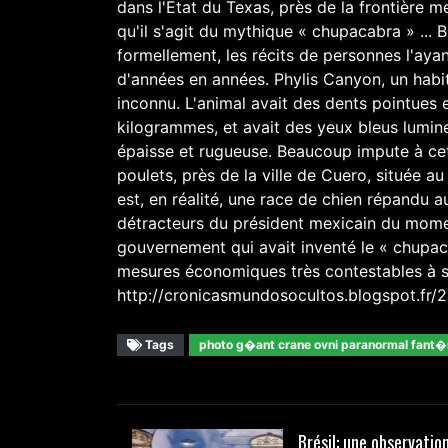
dans l'Etat du Texas, près de la frontière 
qu'il s'agit du mythique « chupacabra » ...
formellement, les récits de personnes l'aya
d'années en années. Phylis Canyon, un habi
inconnu. L'animal avait des dents pointues e
kilogrammes, et avait des yeux bleus lumineu
épaisse et rugueuse. Beaucoup impute à ce
poulets, près de la ville de Cuero, située
est, en réalité, une race de chien répandu a
détracteurs du président mexicain du moment
gouvernement qui avait inventé le « chupaca
mesures économiques très contestables à so
http://cronicasmundosocultos.blogspot.fr/
Tags
photo g�ant crane ovni paranormal fant
Brésil: une observation