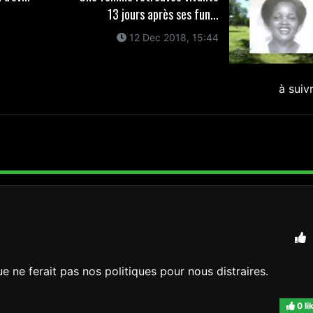
13 jours après ses fun...
12 Dec 2018, 15:44
à suiv
e ne ferait pas nos politiques pour nous distraires.
0 li