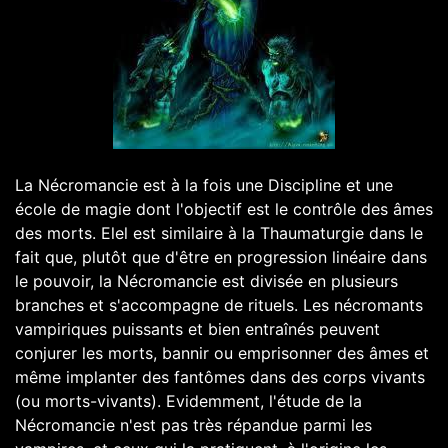
La Nécromancie est à la fois une Discipline et une école de magie dont l'objectif est le contrôle des âmes des morts. Elel est similaire à la Thaumaturgie dans le fait que, plutôt que d'être en progression linéaire dans le pouvoir, la Nécromancie est divisée en plusieurs branches et s'accompagne de rituels. Les nécromants vampiriques puissants et bien entraînés peuvent conjurer les morts, bannir ou emprisonner des âmes et même implanter des fantômes dans des corps vivants (ou morts-vivants). Evidemment, l'étude de la Nécromancie n'est pas très répandue parmi les vampires, et ceux qui la pratiquent, à l'origine les Giovanni, sont évités et ignorés autant que faire se peut. Avec les siècles, les différentes écoles de Nécromancie vampirique se sont diversifiées, pour aboutir à 3 branches distinctes. Tous les nécromants apprennent la Branche du Sépulcre, puis poursuivent leurs études par la Branche des Ossements ou la Branche des Cendres lorsque l'occasion s'en présente. La Branche du Sépulcre est toujours considérée comme la Branche primaire : elle augment automatiquement avec le niveau de Nécromancie du personnage. Les Branches des Ossements et des Cendres doivent être augmentées séparément, en utilisant des points d'expérience pour les Branches secondaires. Comme la Thaumaturgie, la Nécromancie a également un certain nombre de rituels. Bien que leurs effets ne soient de loin pas aussi immédiats que ceux des autres pouvoirs de la nécromancie, les rituels peuvent avoir des effets à long terme très spectaculaires. Sans surprise, les éléments de base de ces rituels se composent de choses tels que des cadavres enterrés depuis longtemps, des mains de pendus, etc. et rassembler le matériel nécessaire peut s'avérer assez compliqué. La rareté des ingrédients limitent la fréquence des rituels de Nécromancie, ce qui permet aux autres vampires de pousser un soupir métaphorique de soulagement. Système : Un Nécromant Caïnite doit apprendre au moins trois niveaux dans la Branche du Sépulcre avant d'accéder au premier niveau dans celle des Ossements ou celle des Cendres. Il doit ensuite maîtriser totalement la Branche du Sépulcre (niv.5) avant d'acquérir des connaissances dans la troisième Branche. Comme pour la Thaumaturgie, l'avancement dans la Branche primaire (dans ce cas, la Branche du Sépulcre) coûte le nombre de points normal d'expérience, tandis que l'étude de la Branche secondaire demande un coût supplémentaire (voir le tableau des coûts de l'expérience). Puisque l'étude de la Nécromancie n'est pas aussi rigide que celle de la Thaumaturgie, les jets demandés pour utiliser les pouvoirs peuvent varier selon les Branches et même selon les pouvoirs. La branche de Sépulcre X - Introspection Voir la dernière chose qu'a vu par un mort Système: « Perception + Occultisme » (DD8 ou 10 pour un mort-vivant) 1 succès: une vision très rapide de la mort du sujet. 2 succès: une image claire de la mort du sujet et des secondes la précédent. 3 succès: une image claire, avec les sons, des minutes précédent la mort. 4 succès: une image claire, avec les sons, de la demi-heure précédant la mort. 5 succès: une perception total, avec tous les sens, de la dernière heure du défunt. XX - Invocation d'une Âme Invoqué un esprit pour discutait avec lui. Condition: doit connaître le nom du revenant et doit avoir un objet appartenant au défunt. Système: « Perception + Occultisme » (DD7 ou Volonté du fantôme) Le fantôme doit faire un jet de dés égale au nombre de succès du nécromant (DD6) XXX - Contrainte d'une Âme Diriger un fantôme pendant un certain temps, peut être dangereux. Système: Doit l'invoquer avant. « Manipulation + Occultisme » (DD = Volonté de la cible) Le fantôme peut utiliser de l'empathie (ou sang) pour annuler un succès du Nécromant. 1 succès: Le revenant ne peut attaquer sans l'ordre de Nécromant et doit rester à proximité. 2 succès: Le revenant doit rester et répondre aux questions honnêtement mais elle doivent être posé avec attention. 3 succès: Le revenant doit rester et répondre aux questions honnêtement, sans omission et sans détour. 4 succès: Le revenant doit répondre aux questions comme avec 3 succès et doit obéir aux ordres du Nécromant à l'écrit. 5 succès: Le revenant est dévoué au Nécromant par l'esprit. 1 succès=1 heure et la dépense d'un point de volonté temporaire oblige le revenant à rester 1 nuit de plus et la dépense d'un point de volonté permanent l'oblige à rester 1 an et 1 jour de plus. XXXX - Hantise Lié un revenant à un endroit ou en cas extrême un objet. Système: « Manipulation + Occultisme » (DD = Volonté de la cible ou 4 si elle ne résiste pas). Le revenant ne peut quitter l'endroit que si il fait un jet de volonté (DD10) ou sinon il prend 2 dégâts aggravés Dure une nuit OU la dépense d'un point de Volonté = un mois OU un point de Volonté permanent = un an. XXXXX - Tourment Pouvoir frapper un fantôme Système: « Manipulation + Occultisme » (DD = Volonté de la cible si elle résiste OU 4 si elle ne résiste pas) La branche des Ossements Rappeler les âmes des morts dans le monde des vivants temporairement ou permanent. X - Spasmes Faire bouger un cadavre, geste par geste Système: Dépense d'un point de sang et « Dextérité + Occultisme » (DD6) Plus il y a de succès plus l'action peut être complexe. XX - Balais de l'apprenti Assigner une tâche à un cadavre, déplacer des objets des objets lourds... Système: « Astuce + Occultisme » (DD7). Dépense d'un point de Sang et d'un point de Volonté. Le nombre de succès décide du nombre de cadavre réanimé. Chaque cadavre doit avoir une tâche proprement dit. XXX - Hordes Trébuchantes Animé une hordes de cadavres qui pourront attaquer, défendre un site. Ne laisse tomber leur tâche que lorsque le dernier et détruit. Peut recevoir un ordre pour agir longtemps après. Système: Dépense d'un point de Volonté, et dépense d'un point de Sang pour chaque cadavre réanimé. Chaque succès permet au Nécromant de faire ressorti un corps d'un tombeau. XXXX - Vol de l'Âme Enlèvement d'une âme de mortel ou immortel d'un corps et n'ayant que pour rattachement à la Terre leur corps vide. Système: Dépense d'un point de Sang et un jet de Volonté contre sa victime (DD6). Pour chaque succès l'âme est enlever du corps pour une heure et le corps est en catatonie. Le corps vide fait un hôte confortable pour une Possession démoniaque. XXXXX - Possession Démoniaque Permet à un Caïnite de pénétrer un corps mort depuis peu qui se décomposera irrévocablement au bout d'une semaine. Système: Le corps doit être mort que depuis 30 minutes, pour faire pénétrer un esprit le Nécromant doit réussir un jet de Volonté contre le premier propriétaire (DD selon le Conteur). Remarque: Utilise les capacités physiques du corps et ses propres capacités mentales. La branche des Cendres S'aventurer au pays des morts et même y modifier des choses, des 3 branches c'est la plus périlleuse. X - Perception au-delà du Voile Permet de voir le monde de l'Au-delà et les revenants, mais attention à ne pas être vu par un revenant. Système: « Perception + Vigilance » (DD6) et dépense d'un point de Volonté, dure une scène. XX - Langage des Trépassés Permet de pouvoir parler au revenant Système: « Perception + Occultisme » (DD6) et dépense d'un point de Volonté. Ce pouvoir prend également en compte perception au-delà du Voile. XXX - Main Morte Aller dans le monde l'au-delà, prendre des objets fantomatiques, attaquer des fantômes ou se faire attaquer par des fantômes, grimper aux immeubles fantomatiques... Le Caïnite existe dans les 2 mondes. XXXX - Ex Nihilo Cette discipline permet au Caïnite d'entrer dans le monde de l'au-delà, passer à travers des objets... au détriment d'un 1 de santé. Un Caïnite perdu dans ce monde est perdu à tous jamais. Système: Doit dessiner une porte avec du sang ou de la craie sur n'importe quelle surface, dépense de 2 point de Volonté, « Vigueur + Occultisme » (DD6). Un Caïnite ne peut consommer sur un fantôme et peut devoir se rapprocher du monde des vivants pour pouvoir revenir au monde normal. Le Caïnite reste invisible pendant (1 en vigueur= 1 tour). XXXXX - Maîtrise du Voile Peut faciliter la tâche des revenants ou rendre le presque impossible pour un fantôme au contact du monde des vivants. Système: Dépense de 2 point de Volonté et « Intelligence + Occultisme » (DD3 + niveau du rituel, maximum 9). Le voile reprend sa forme original par (un point de Volonté par heure). Rituels de Nécromancie Un rituel de niveau 1 est donner au commencement puis doit être apprit en jeu par la suite. Système: « Intelligence + Occultisme » (difficulté 3 + niveau rituel, maximum 9) Appel des Morts Avides (rituel de niveau 1) L'appel des morts avides fait entendre à une victime des bribes de conversation de l'au-delà. Si la victime n'y est pas préparée, elle n'entend que hurlements, appels à l'aide angoissants, etc. Elle peut même sombrer brièvement dans la folie. Le rituel dure 10 minutes et nécessite un cheveu de la victime. Yeux de la Tombe (rituel de niveau 2) Les yeux de la tombe fait subir à sa victime des images de sa future morts espacées en une semaine, seul la victime c'est ce qu'elle voit et elle doit faire un jet de courage (difficulté 7) ou être prise de panique. Ce rituel dure 2 heures est nécessite une poignée de terre fraîche d'une tombe. Rituel des entraves Funestes (rituel de niveau 3) Ce rituel permet au Nécromant de faire d'un os de squelette une boussole pour retrouver un objet qui lui était important. Ce rituel dure 3 heures, nécessite un os du revenant en question, son nom et un morceau de pierre d'un monument mortuaire. La pierre tombe en poussière et doit être répandu sur l'os. Contact de Cadavre (rituel de niveau 4) En chantant durant 3 heures et faisant brûler une poupée à l'effigie de la cible, le Nécromant arrive à rendre la cible en cadavre (son pouls se ralentit, la cible devient moite et froide, sa chaire