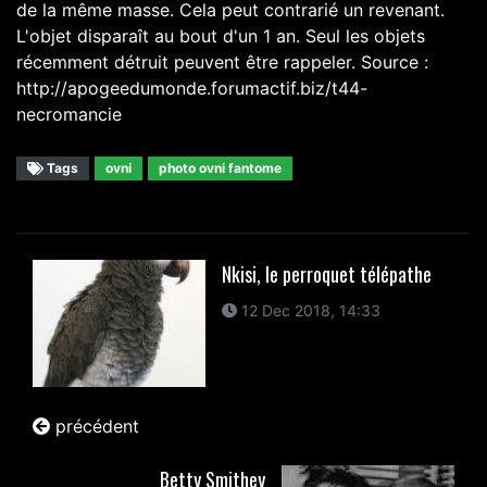
Tags
ovni
photo ovni fantome
Nkisi, le perroquet télépathe
12 Dec 2018, 14:33
précédent
Betty Smithey