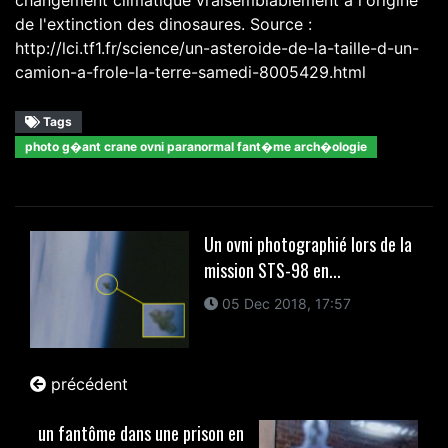
changement climatique vraisemblablement à l'origine
de l'extinction des dinosaures. Source :
http://lci.tf1.fr/science/un-asteroide-de-la-taille-d-un-
camion-a-frole-la-terre-samedi-8005429.html
Tags
photo g�ant crane ovni paranormal fant�me arch�ologie
Un ovni photographié lors de la
mission STS-98 en...
05 Dec 2018, 17:57
précédent
un fantôme dans une prison en