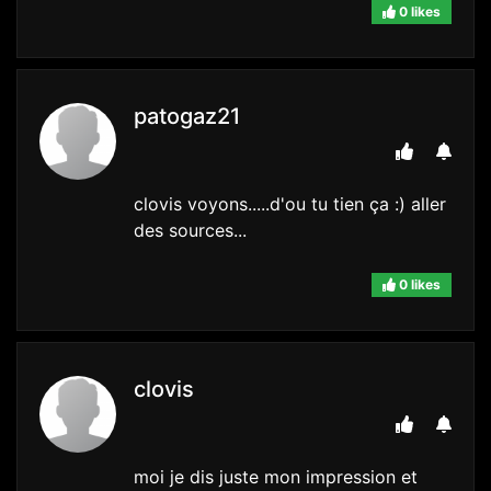
0 likes
patogaz21
clovis voyons.....d'ou tu tien ça :) aller
des sources...
0 likes
clovis
moi je dis juste mon impression et