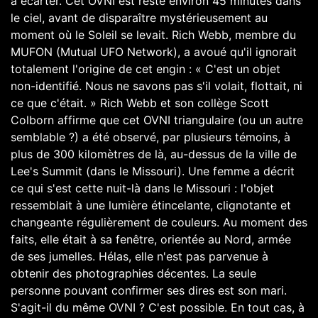
à écarter. Cet OVNI est resté environ 45 minutes dans
le ciel, avant de disparaître mystérieusement au
moment où le Soleil se levait. Rich Webb, membre du
MUFON (Mutual UFO Network), a avoué qu'il ignorait
totalement l'origine de cet engin : « C'est un objet
non-identifié. Nous ne savons pas s'il volait, flottait, ni
ce que c'était. » Rich Webb et son collège Scott
Colborn affirme que cet OVNI triangulaire (ou un autre
semblable ?) a été observé, par plusieurs témoins, à
plus de 300 kilomètres de là, au-dessus de la ville de
Lee's Summit (dans le Missouri). Une femme a décrit
ce qui s'est cette nuit-là dans le Missouri : l'objet
ressemblait à une lumière étincelante, clignotante et
changeante régulièrement de couleurs. Au moment des
faits, elle était à sa fenêtre, orientée au Nord, armée
de ses jumelles. Hélas, elle n'est pas parvenue à
obtenir des photographies décentes. La seule
personne pouvant confirmer ses dires est son mari.
S'agit-il du même OVNI ? C'est possible. En tout cas, à