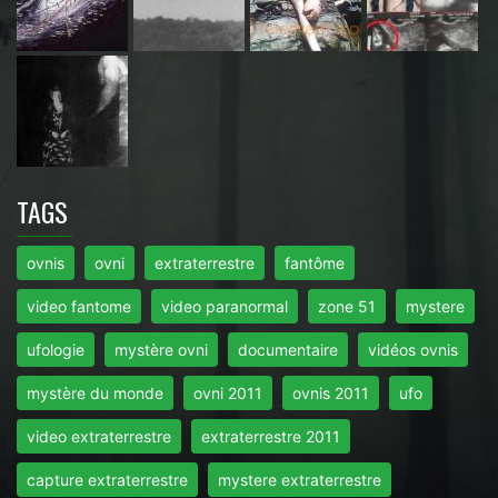
TAGS
ovnis
ovni
extraterrestre
fantôme
video fantome
video paranormal
zone 51
mystere
ufologie
mystère ovni
documentaire
vidéos ovnis
mystère du monde
ovni 2011
ovnis 2011
ufo
video extraterrestre
extraterrestre 2011
capture extraterrestre
mystere extraterrestre