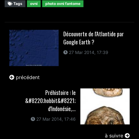
Tags
ovni
photo ovni fantome
Découverte de l'Atlantide par
Google Earth ?
27 Mar 2014, 17:39
précédent
Préhistoire : le
&#8220;hobbit&#8221;
d'Indonésie,...
27 Mar 2014, 17:46
à suivre