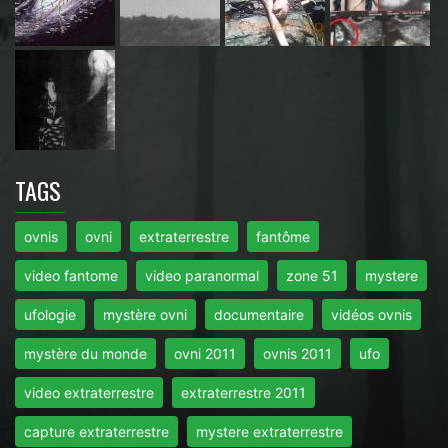
TAGS
ovnis
ovni
extraterrestre
fantôme
video fantome
video paranormal
zone 51
mystere
ufologie
mystère ovni
documentaire
vidéos ovnis
mystère du monde
ovni 2011
ovnis 2011
ufo
video extraterrestre
extraterrestre 2011
capture extraterrestre
mystere extraterrestre