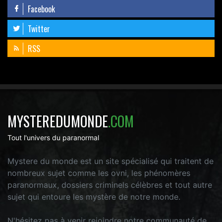
Facebook
Twitter
RSS
MYSTEREDUMONDE
.COM
Tout l'univers du paranormal
Mystere du monde est un site spécialisé qui traitent de
nombreux sujet comme les ovni, les phénomères
paranormaux, dossiers criminels célèbres et tout autre
sujet qui entoure les mystère de notre monde.
N'hésitez pas à venir rejoindre notre communauté de