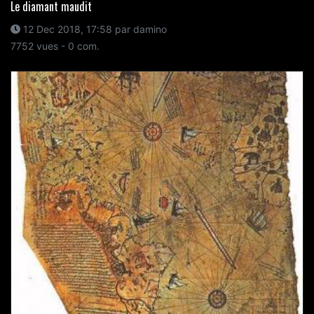
Le diamant maudit
12 Dec 2018, 17:58 par damino
7752 vues - 0 com.