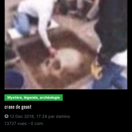
Mystère, légende, archéologie
crane de geant
12 Dec 2018, 17:34 par damino
13727 vues - 0 com.