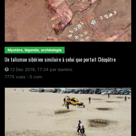
Mystère, légende, archéologie
Un talisman sibérien similaire à celui que portait Cléopâtre
12 Dec 2018, 17:34 par damino
7775 vues - 0 com.