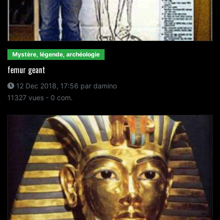
Mystère, légende, archéologie
femur geant
12 Dec 2018, 17:56 par damino
11327 vues - 0 com.