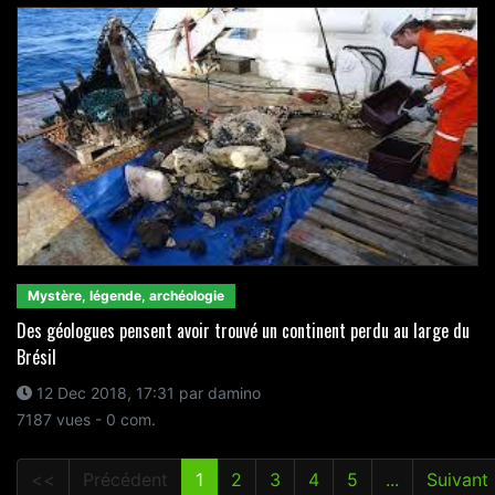
Mystère, légende, archéologie
Des géologues pensent avoir trouvé un continent perdu au large du
Brésil
12 Dec 2018, 17:31 par damino
7187 vues - 0 com.
<<
Précédent
1
2
3
4
5
...
Suivant