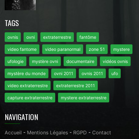
TAGS
ovnis
ovni
extraterrestre
fantôme
video fantome
video paranormal
zone 51
mystere
ufologie
mystère ovni
documentaire
vidéos ovnis
mystère du monde
ovni 2011
ovnis 2011
ufo
video extraterrestre
extraterrestre 2011
capture extraterrestre
mystere extraterrestre
NAVIGATION
Accueil
-
Mentions Légales
-
RGPD
-
Contact