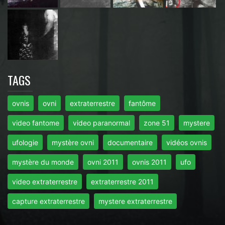
TAGS
ovnis
ovni
extraterrestre
fantôme
video fantome
video paranormal
zone 51
mystere
ufologie
mystère ovni
documentaire
vidéos ovnis
mystère du monde
ovni 2011
ovnis 2011
ufo
video extraterrestre
extraterrestre 2011
capture extraterrestre
mystere extraterrestre