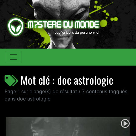
Mot clé : doc astrologie
Page 1 sur 1 page(s) de résultat / 7 contenus taggués
dans doc astrologie