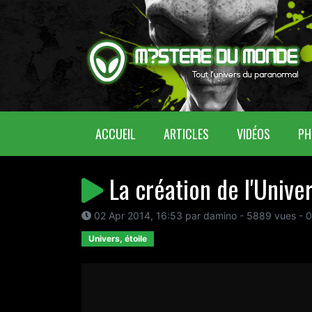
(CURRENT)
ACCUEIL
ARTICLES
VIDÉOS
PH
La création de l'Unive
02 Apr 2014, 16:53 par damino - 5889 vues - 
Univers, étoile