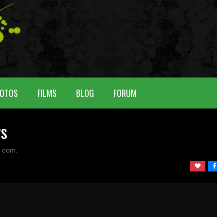
OTOS
FILMS
BLOG
FORUM
rs
0 com.