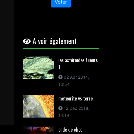
Voter
A voir également
les astéroïdes tueurs
1
02 Apr 2014,
16:54
meteorite vs terre
12 Dec 2018,
14:19
onde de choc