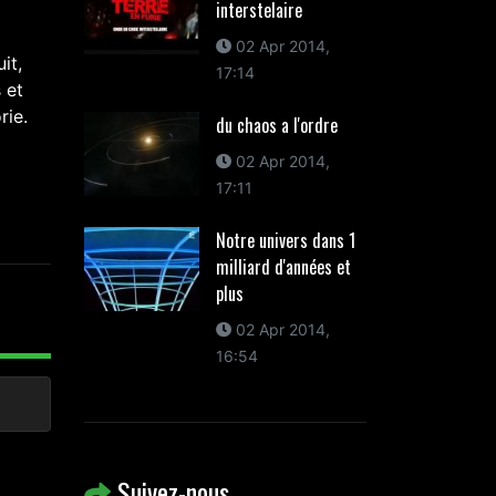
interstelaire
02 Apr 2014,
it,
17:14
 et
rie.
du chaos a l'ordre
02 Apr 2014,
17:11
Notre univers dans 1
milliard d'années et
plus
02 Apr 2014,
16:54
Suivez-nous