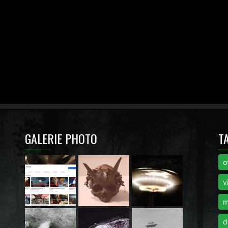
GALERIE PHOTO
T
o
i
v
m
d