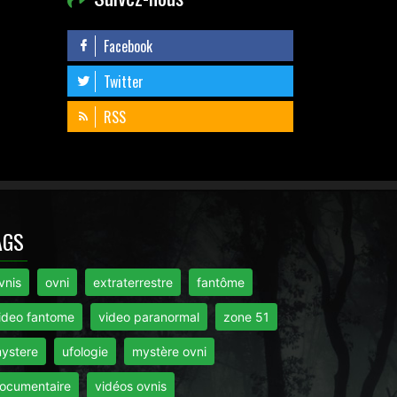
Facebook
Twitter
RSS
AGS
vnis
ovni
extraterrestre
fantôme
ideo fantome
video paranormal
zone 51
ystere
ufologie
mystère ovni
ocumentaire
vidéos ovnis