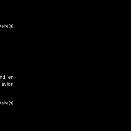
aire(s)
nd, en
 avion
aire(s)