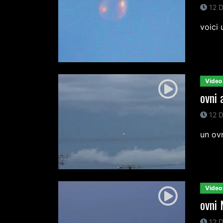
12 D
voici
Video
ovni 
12 D
un ov
Video
ovni
12 D