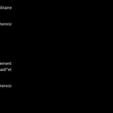
itaire
aire(s)
rement
adi"et
aire(s)