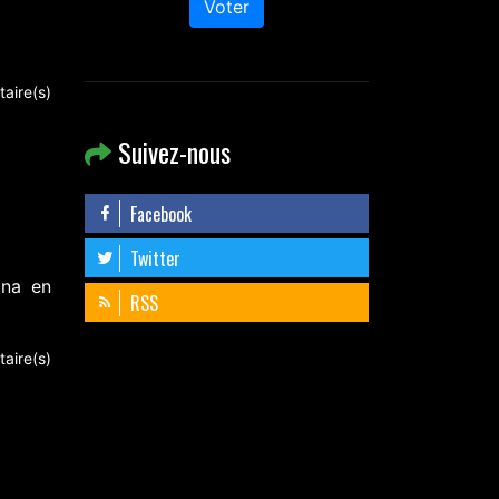
Voter
aire(s)
Suivez-nous
Facebook
Twitter
ona en
RSS
aire(s)