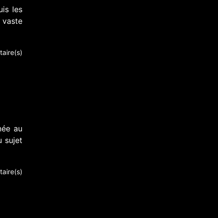
is les
 vaste
aire(s)
née au
 sujet
aire(s)