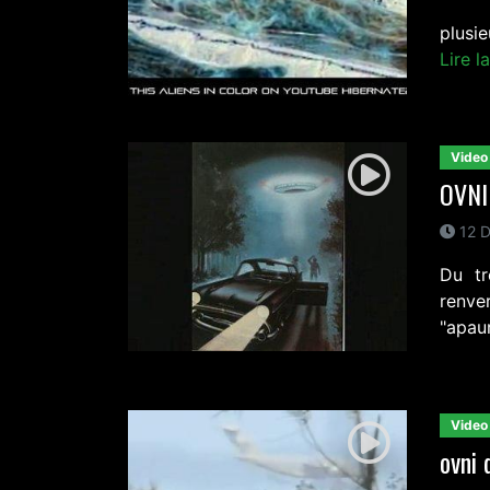
plusi
Lire l
Video
OVNI 
12 D
Du tr
renve
"apaur
Video
ovni 