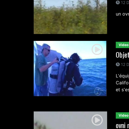
12 D
un ovn
Video
Objet
12 D
L'équ
Calif
et s'es
Video
ovni 