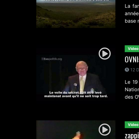
La fa
année
base m
Video
OVNI:
12 D
Le 19
Natio
des O
Video
zappi