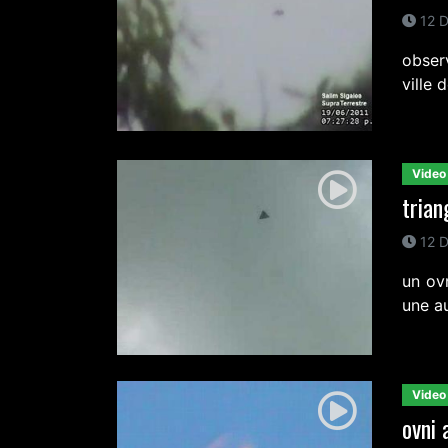
12 D
obser
ville
Video
trian
12 D
un ov
une a
Video
ovni