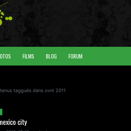
OTOS
FILMS
BLOG
FORUM
ntenus taggués dans ovni 2011
mexico city