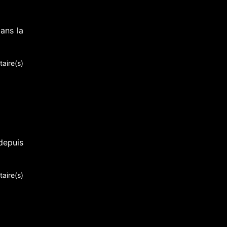
ans la
aire(s)
depuis
aire(s)