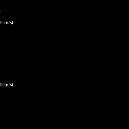
e
aire(s)
aire(s)