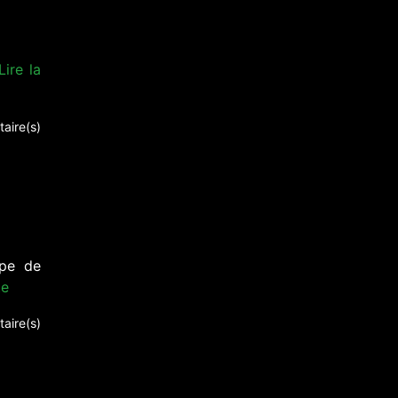
Lire la
aire(s)
upe de
te
aire(s)