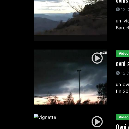
12 D
un vi
Barce
Video
ovni 
12 D
un ov
fin 2
Video
Ovni 