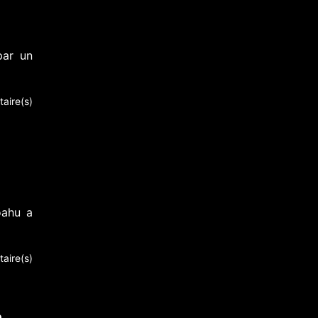
par un
aire(s)
oahu a
aire(s)
o