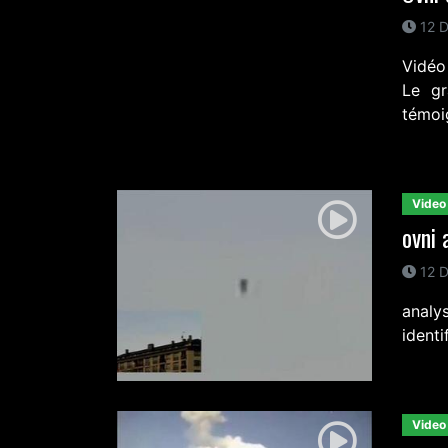
12 D
Vidéo
Le gr
témoig
Video
ovni 
12 D
analy
identi
Video