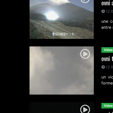
ovni 
12 D
une c
entre 
Video
ovni 
12 D
un vi
forme 
Video