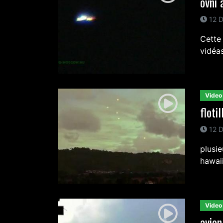
ovni 
12 D
Cette
vidéa
Video
floti
12 D
plusi
hawaii
Video
avion