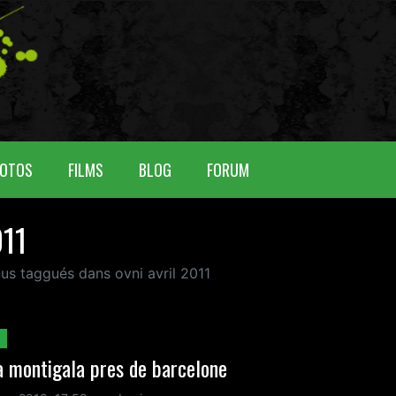
OTOS
FILMS
BLOG
FORUM
011
nus taggués dans ovni avril 2011
a montigala pres de barcelone