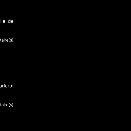
lle de
aire(s)
rleroi
aire(s)