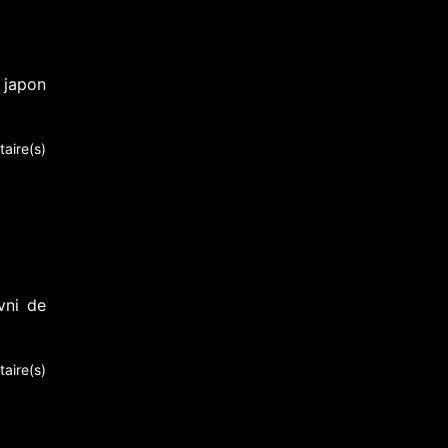
 japon
aire(s)
vni de
aire(s)