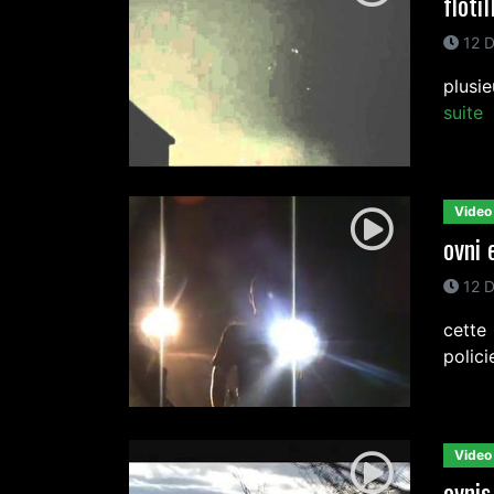
flotil
12 D
plusi
suite
Video
ovni 
12 D
cette
polici
Video
ovnis