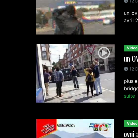
12 D
un ov
avril 
Video
un OV
12 D
plusi
bridg
suite
Video
ovni 