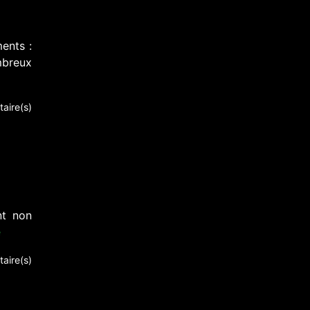
ents :
mbreux
aire(s)
nt non
e
aire(s)