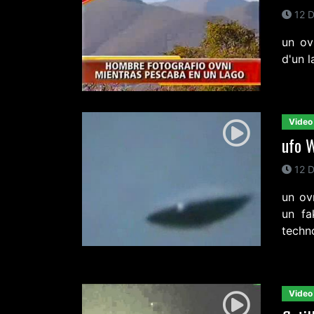
12 D
un ov
d'un 
Video
ufo 
12 D
un ov
un fa
techno
Video