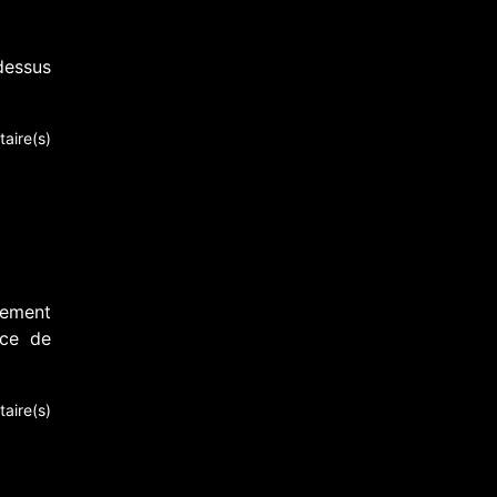
dessus
aire(s)
lement
nce de
aire(s)