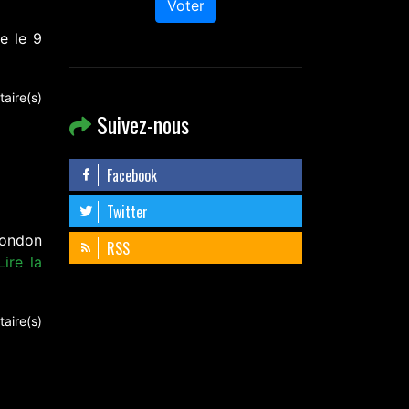
Voter
e le 9
aire(s)
Suivez-nous
Facebook
Twitter
london
RSS
Lire la
aire(s)