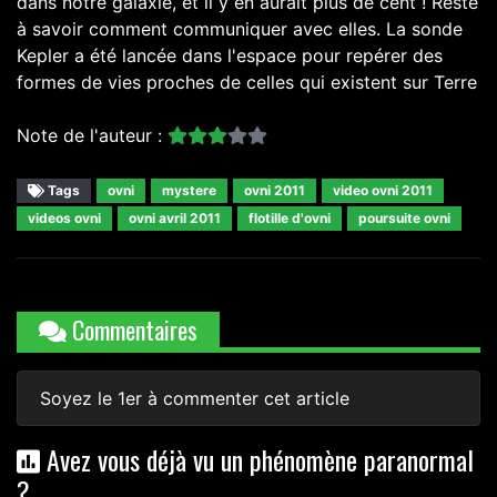
dans notre galaxie, et il y en aurait plus de cent ! Reste
à savoir comment communiquer avec elles. La sonde
Kepler a été lancée dans l'espace pour repérer des
formes de vies proches de celles qui existent sur Terre
Note de l'auteur :
Tags
ovni
mystere
ovni 2011
video ovni 2011
videos ovni
ovni avril 2011
flotille d'ovni
poursuite ovni
Commentaires
Soyez le 1er à commenter cet article
Avez vous déjà vu un phénomène paranormal
?