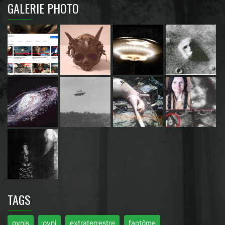
GALERIE PHOTO
TAGS
ovnis
ovni
extraterrestre
fantôme