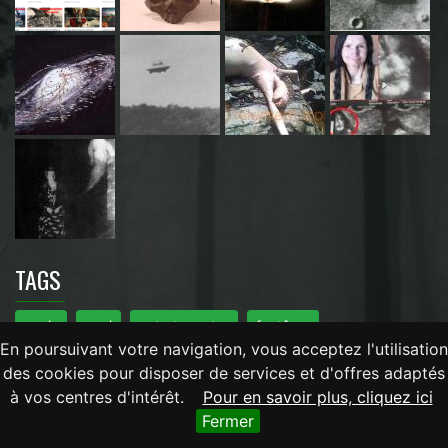
TAGS
ovnis
ovni
extraterrestre
fantôme
En poursuivant votre navigation, vous acceptez l'utilisation
video fantome
video paranormal
zone 51
mystere
des cookies pour disposer de services et d'offres adaptés
à vos centres d'intérêt.
Pour en savoir plus, cliquez ici
ufologie
mystère ovni
documentaire
vidéos ovnis
Fermer
mystère du monde
ovni 2011
ovnis 2011
ufo