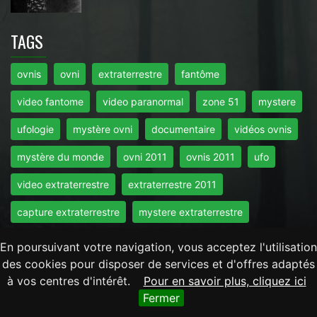
TAGS
ovnis
ovni
extraterrestre
fantôme
video fantome
video paranormal
zone 51
mystere
ufologie
mystère ovni
documentaire
vidéos ovnis
mystère du monde
ovni 2011
ovnis 2011
ufo
video extraterrestre
extraterrestre 2011
capture extraterrestre
mystere extraterrestre
En poursuivant votre navigation, vous acceptez l'utilisation
NAVIGATION
des cookies pour disposer de services et d'offres adaptés
à vos centres d'intérêt.
Pour en savoir plus, cliquez ici
Accueil
-
Mentions Légales
-
RGPD
-
Contact
Fermer