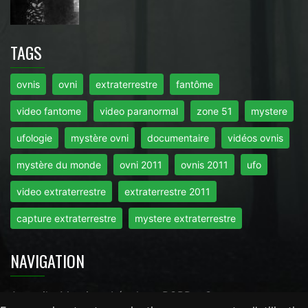
TAGS
ovnis
ovni
extraterrestre
fantôme
video fantome
video paranormal
zone 51
mystere
ufologie
mystère ovni
documentaire
vidéos ovnis
mystère du monde
ovni 2011
ovnis 2011
ufo
video extraterrestre
extraterrestre 2011
capture extraterrestre
mystere extraterrestre
NAVIGATION
Accueil
-
Mentions Légales
-
RGPD
-
Contact