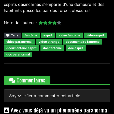
esprits désincarnés s'emparer d'une demeure et des
habitants possédés par des forces obscures!
Note de l'auteur :
Tags
fantôme
esprit
video fantome
video esprit
video paranormal
video etrange
documentaire fantome
documentaire esprit
doc fantome
doc esprit
doc paranormal
Commentaires
Soyez le 1er à commenter cet article
Avez vous déjà vu un phénomène paranormal