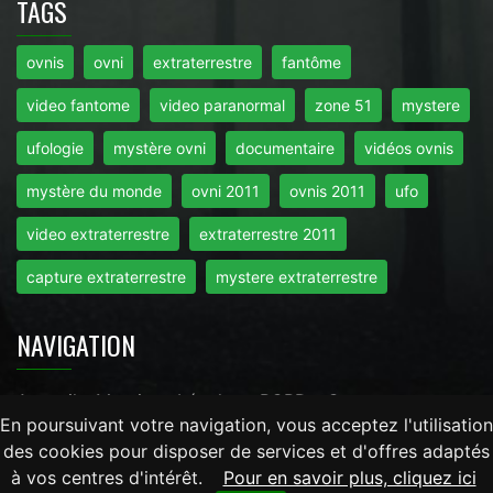
TAGS
ovnis
ovni
extraterrestre
fantôme
video fantome
video paranormal
zone 51
mystere
ufologie
mystère ovni
documentaire
vidéos ovnis
mystère du monde
ovni 2011
ovnis 2011
ufo
video extraterrestre
extraterrestre 2011
capture extraterrestre
mystere extraterrestre
NAVIGATION
Accueil
-
Mentions Légales
-
RGPD
-
Contact
En poursuivant votre navigation, vous acceptez l'utilisation
des cookies pour disposer de services et d'offres adaptés
Tout droits réservés © 2026 - Mysteredumonde.com -
à vos centres d'intérêt.
Pour en savoir plus, cliquez ici