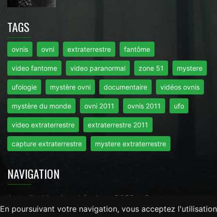
TAGS
ovnis
ovni
extraterrestre
fantôme
video fantome
video paranormal
zone 51
mystere
ufologie
mystère ovni
documentaire
vidéos ovnis
mystère du monde
ovni 2011
ovnis 2011
ufo
video extraterrestre
extraterrestre 2011
capture extraterrestre
mystere extraterrestre
NAVIGATION
Accueil
-
Mentions Légales
-
RGPD
-
Contact
En poursuivant votre navigation, vous acceptez l'utilisation