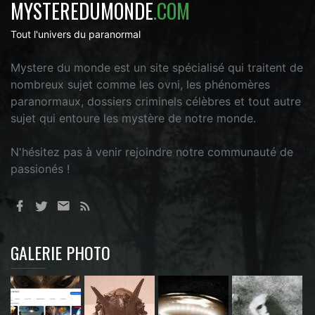
MYSTEREDUMONDE
.COM
Tout l'univers du paranormal
Mystere du monde est un site spécialisé qui traitent de
nombreux sujet comme les ovni, les phénomères
paranormaux, dossiers criminels célèbres et tout autre
sujet qui entoure les mystère de notre monde.
N'hésitez pas à venir rejoindre notre communauté de
passionés !
GALERIE PHOTO