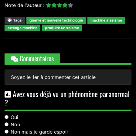
Note de l'auteur :
Tags
guerre et nouvelle technologie
machine a seisme
etrange machine
produire un seisme
Commentaires
Soyez le 1er à commenter cet article
Avez vous déjà vu un phénomène paranormal
?
Oui
Non
Non mais je garde espoir