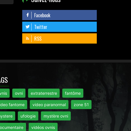
Facebook
Twitter
RSS
AGS
vnis
ovni
extraterrestre
fantôme
ideo fantome
video paranormal
zone 51
ystere
ufologie
mystère ovni
ocumentaire
vidéos ovnis