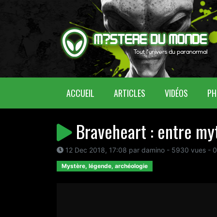
(CURRENT)
ACCUEIL
ARTICLES
VIDÉOS
PH
Braveheart : entre myt
12 Dec 2018, 17:08 par damino - 5930 vues - 
Mystère, légende, archéologie