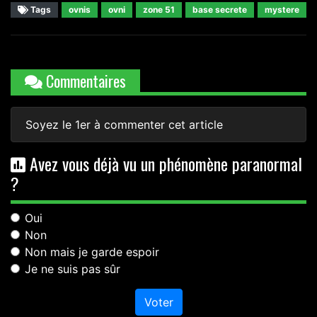
Tags
ovnis
ovni
zone 51
base secrete
mystere
Commentaires
Soyez le 1er à commenter cet article
Avez vous déjà vu un phénomène paranormal
?
Oui
Non
Non mais je garde espoir
Je ne suis pas sûr
Voter