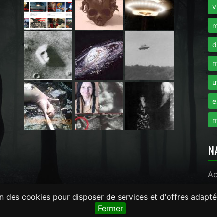
i
v
m
d
m
u
e
m
N
Ac
on des cookies pour disposer de services et d'offres adapté
monde.com -
LaRevueGeek.com
Fermer