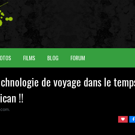
OTOS
FILMS
BLOG
FORUM
echnologie de voyage dans le temp
ican !!
 com.