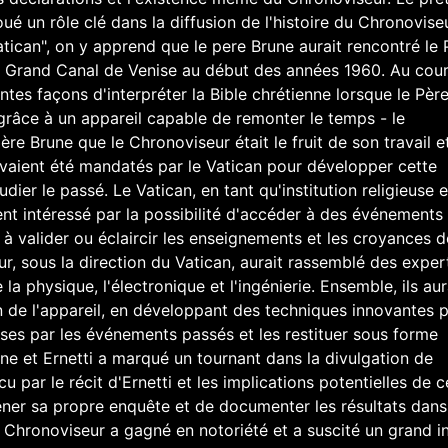
ué un rôle clé dans la diffusion de l'histoire du Chronoviseu
atican", on y apprend que le pere Brune aurait rencontré le 
 le Grand Canal de Venise au début des années 1960. Au cou
entes façons d'interpréter la Bible chrétienne lorsque le Pèr
té grâce à un appareil capable de remonter le temps - le
ère Brune que le Chronoviseur était le fruit de son travail e
avaient été mandatés par le Vatican pour développer cette
dier le passé. Le Vatican, en tant qu'institution religieuse e
ement intéressé par la possibilité d'accéder à des événements
r à valider ou éclaircir les enseignements et les croyances d
ur, sous la direction du Vatican, aurait rassemblé des exper
la physique, l'électronique et l'ingénierie. Ensemble, ils aur
ion de l'appareil, en développant des techniques innovantes 
ses par les événements passés et les restituer sous forme
ne et Ernetti a marqué un tournant dans la divulgation de
 par le récit d'Ernetti et les implications potentielles de c
ener sa propre enquête et de documenter les résultats dans
 du Chronoviseur a gagné en notoriété et a suscité un grand i