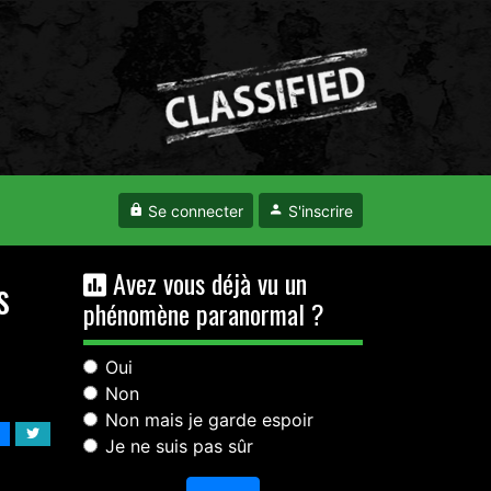
Se connecter
S'inscrire
Avez vous déjà vu un
s
phénomène paranormal ?
Oui
Non
Non mais je garde espoir
Je ne suis pas sûr