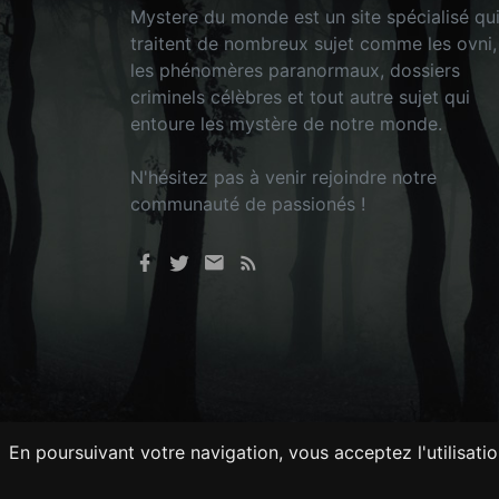
Mystere du monde est un site spécialisé qu
traitent de nombreux sujet comme les ovni,
les phénomères paranormaux, dossiers
criminels célèbres et tout autre sujet qui
entoure les mystère de notre monde.
N'hésitez pas à venir rejoindre notre
communauté de passionés !
En poursuivant votre navigation, vous acceptez l'utilisati
Tout droits réservés © 2026 - Mysteredu