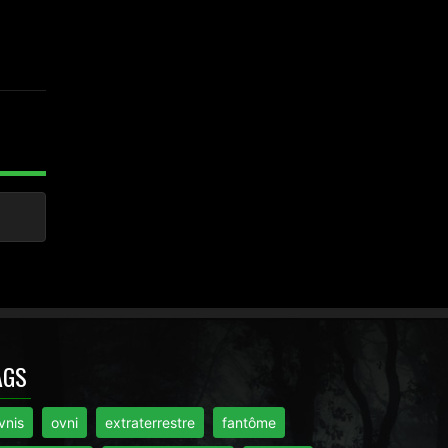
AGS
vnis
ovni
extraterrestre
fantôme