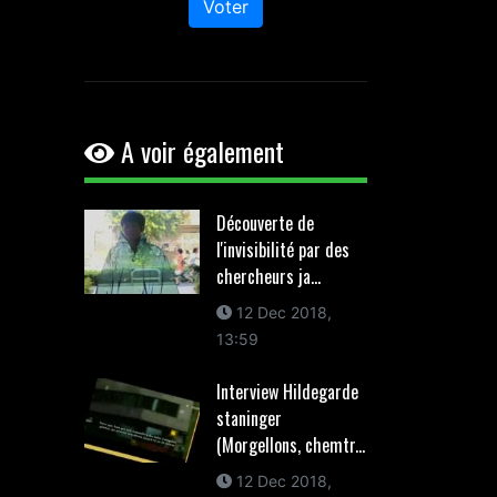
Voter
A voir également
Découverte de
l'invisibilité par des
chercheurs ja...
12 Dec 2018,
13:59
Interview Hildegarde
staninger
(Morgellons, chemtr...
12 Dec 2018,