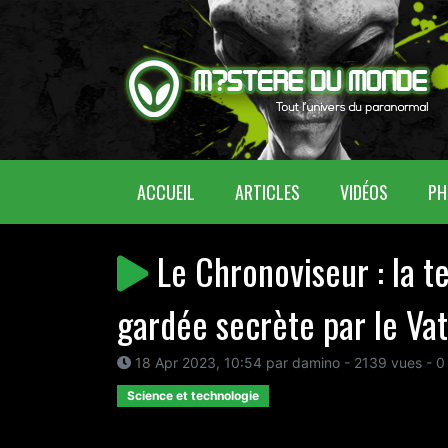
(CURRENT)
ACCUEIL
ARTICLES
VIDÉOS
PH
Le Chronoviseur : la t
gardée secrète par le Vat
18 Apr 2023, 10:54 par damino - 2139 vues - 0
Science et technologie