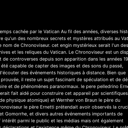
temps cachée par le Vatican Au fil des années, diverses hist
dre qu'un des nombreux secrets et mystères attribués au Va
e nom de Chronoviseur. cet engin mystérieux serait l'un de
ives et les reliques du Vatican. Le Chronoviseur est un disp
et de controverses depuis son apparition dans les années 1
t été capable de capter des images et des sons du passé,
 d'écouter des événements historiques à distance. Bien que
 prouvée, il reste un sujet fascinant de spéculation et de d
toire et de phénomènes paranormaux. le pere pelledrino Erne
serait fait aidé pour construire cet appareil par scientifiques
 de physique atomique) et Wernher von Braun le père du
noviseur le père Ernetti prétendait avoir observés la cruci
 et Gomorrhe, et divers autres événements importants de
if intérêt parmi le public et les médias mais ont également
s déclarations et l'existence même du Chronoviseur. Le prê