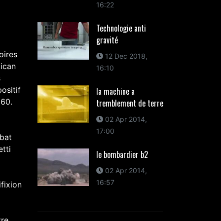
16:22
Technologie anti
gravité
oires
12 Dec 2018,
tican
16:10
s
ositif
la machine a
960.
tremblement de terre
02 Apr 2014,
17:00
ébat
tti
le bombardier b2
02 Apr 2014,
16:57
fixion
tre