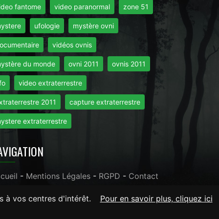
ideo fantome
video paranormal
zone 51
ystere
ufologie
mystère ovni
ocumentaire
vidéos ovnis
ystère du monde
ovni 2011
ovnis 2011
fo
video extraterrestre
xtraterrestre 2011
capture extraterrestre
ystere extraterrestre
AVIGATION
cueil
-
Mentions Légales
-
RGPD
-
Contact
s à vos centres d'intérêt.
Pour en savoir plus, cliquez ici