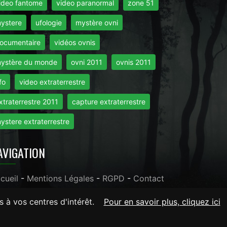
ideo fantome
video paranormal
zone 51
ystere
ufologie
mystère ovni
ocumentaire
vidéos ovnis
ystère du monde
ovni 2011
ovnis 2011
fo
video extraterrestre
xtraterrestre 2011
capture extraterrestre
ystere extraterrestre
AVIGATION
cueil
-
Mentions Légales
-
RGPD
-
Contact
s à vos centres d'intérêt.
Pour en savoir plus, cliquez ici