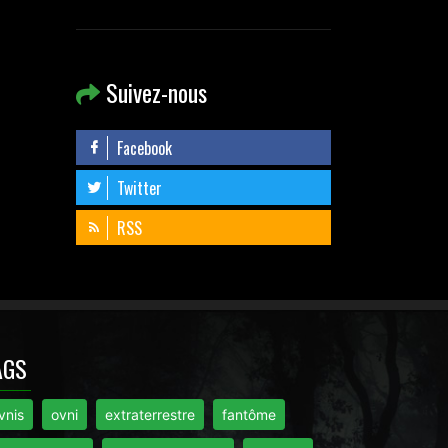
Suivez-nous
Facebook
Twitter
RSS
AGS
vnis
ovni
extraterrestre
fantôme