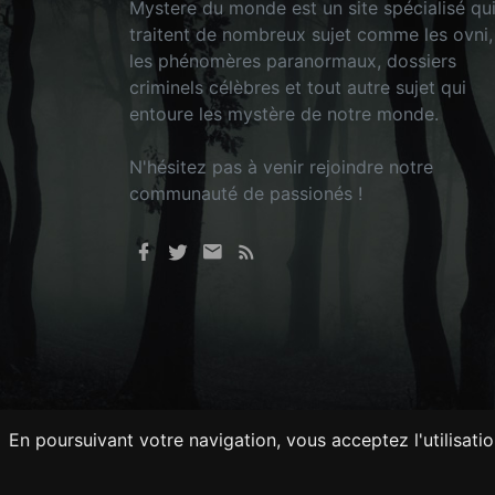
Mystere du monde est un site spécialisé qu
traitent de nombreux sujet comme les ovni,
les phénomères paranormaux, dossiers
criminels célèbres et tout autre sujet qui
entoure les mystère de notre monde.
N'hésitez pas à venir rejoindre notre
communauté de passionés !
En poursuivant votre navigation, vous acceptez l'utilisati
Tout droits réservés © 2026 - Mysteredu