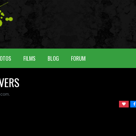
OTOS
FILMS
BLOG
FORUM
IVERS
 com.