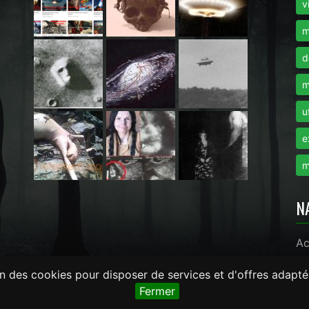
i
v
m
d
m
u
e
m
N
Ac
on des cookies pour disposer de services et d'offres adapté
monde.com -
LaRevueGeek.com
Fermer