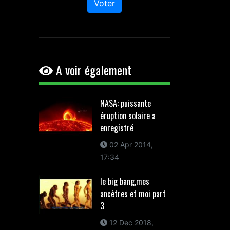
Voter
A voir également
NASA: puissante
éruption solaire a
enregistré
02 Apr 2014,
17:34
le big bang,mes
ancètres et moi part
3
12 Dec 2018,