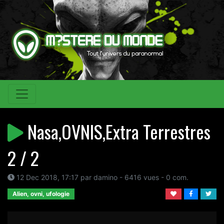
Nasa,OVNIS,Extra Terrestres
2 / 2
12 Dec 2018, 17:17 par damino - 6416 vues - 0 com.
Alien, ovni, ufologie