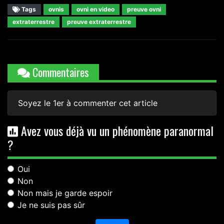
Tags
ovnis
ovni en video
preuve ovni
extraterrestre
preuve extraterrestre
Commentaires
Soyez le 1er à commenter cet article
Avez vous déjà vu un phénomène paranormal
?
Oui
Non
Non mais je garde espoir
Je ne suis pas sûr