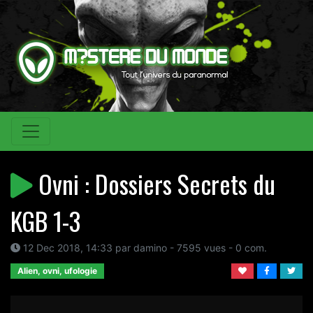
Ovni : Dossiers Secrets du
KGB 1-3
12 Dec 2018, 14:33 par damino - 7595 vues - 0 com.
Alien, ovni, ufologie