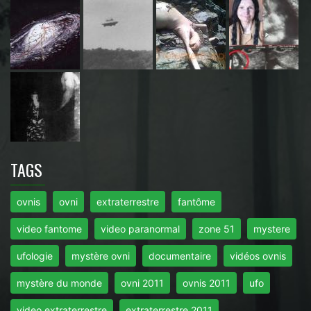
TAGS
ovnis
ovni
extraterrestre
fantôme
video fantome
video paranormal
zone 51
mystere
ufologie
mystère ovni
documentaire
vidéos ovnis
mystère du monde
ovni 2011
ovnis 2011
ufo
video extraterrestre
extraterrestre 2011