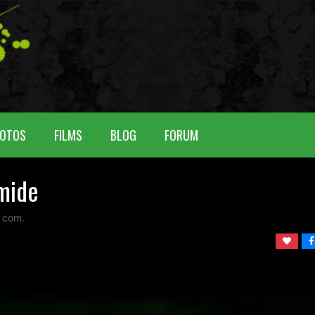
OTOS
FILMS
BLOG
FORUM
mide
com.