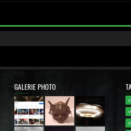
GALERIE PHOTO
T
o
i
v
m