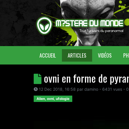
(CURRENT)
ACCUEIL
ARTICLES
VIDÉOS
PH
ovni en forme de pyra
12 Dec 2018, 16:58
par
damino
- 6431 vues -
0
Alien, ovni, ufologie