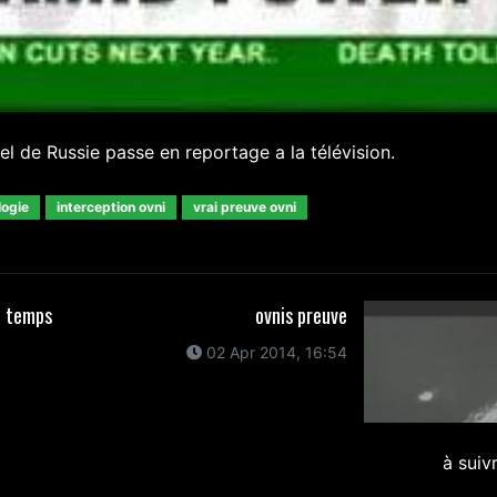
l de Russie passe en reportage a la télévision.
logie
interception ovni
vrai preuve ovni
e temps
ovnis preuve
02 Apr 2014, 16:54
à suiv