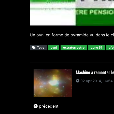
Un ovni en forme de pyramide vu dans le cie
Tags
ovni
extraterrestre
zone 51
ufo
Machine à remonter l
02 Apr 2014, 16:54
précédent