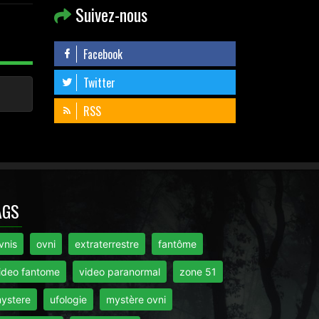
Suivez-nous
Facebook
Twitter
RSS
AGS
vnis
ovni
extraterrestre
fantôme
ideo fantome
video paranormal
zone 51
ystere
ufologie
mystère ovni