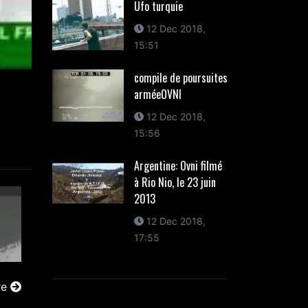
Ufo turquie
12 Dec 2018,
15:51
compile de poursuites
arméeOVNI
12 Dec 2018,
15:56
Argentine: Ovni filmé
à Rio Nio, le 23 juin
2013
12 Dec 2018,
17:55
re