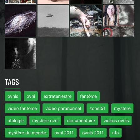
TAGS
ovnis
ovni
extraterrestre
fantôme
video fantome
video paranormal
zone 51
mystere
ufologie
mystère ovni
documentaire
vidéos ovnis
mystère du monde
ovni 2011
ovnis 2011
ufo