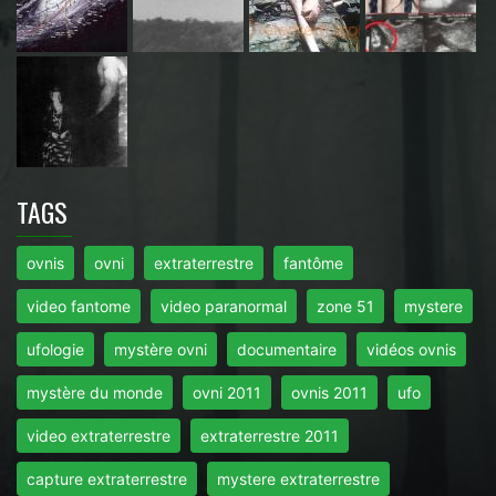
TAGS
ovnis
ovni
extraterrestre
fantôme
video fantome
video paranormal
zone 51
mystere
ufologie
mystère ovni
documentaire
vidéos ovnis
mystère du monde
ovni 2011
ovnis 2011
ufo
video extraterrestre
extraterrestre 2011
capture extraterrestre
mystere extraterrestre