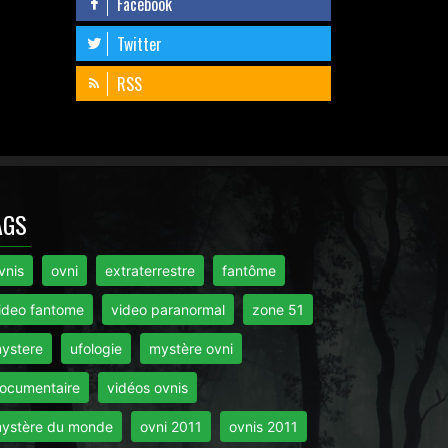
Facebook
Twitter
RSS
AGS
vnis
ovni
extraterrestre
fantôme
ideo fantome
video paranormal
zone 51
ystere
ufologie
mystère ovni
ocumentaire
vidéos ovnis
ystère du monde
ovni 2011
ovnis 2011