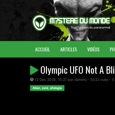
(CURRENT)
ACCUEIL
ARTICLES
VIDÉOS
PH
Olympic UFO Not A Bl
12 Dec 2018, 15:21 par damino - 5032 vues - 0
Alien, ovni, ufologie