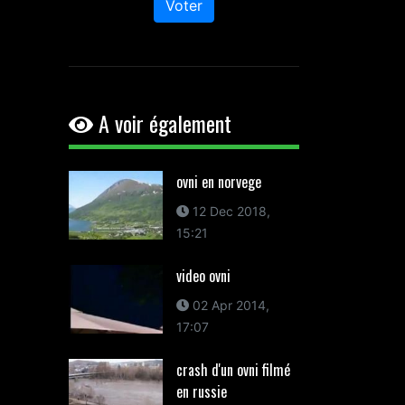
Voter
A voir également
ovni en norvege
12 Dec 2018,
15:21
video ovni
02 Apr 2014,
17:07
crash d'un ovni filmé
en russie