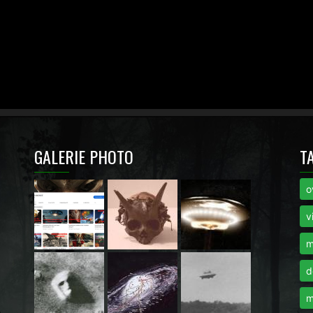
GALERIE PHOTO
T
o
i
v
m
d
m