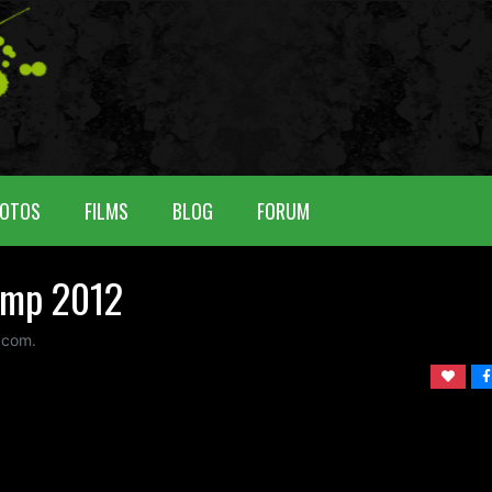
OTOS
FILMS
BLOG
FORUM
imp 2012
 com.