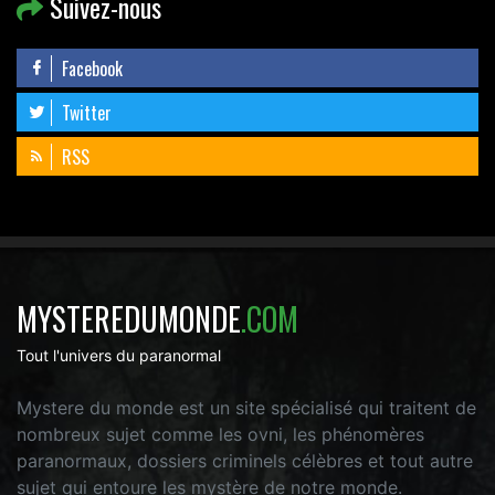
Suivez-nous
Facebook
Twitter
RSS
MYSTEREDUMONDE
.COM
Tout l'univers du paranormal
Mystere du monde est un site spécialisé qui traitent de
nombreux sujet comme les ovni, les phénomères
paranormaux, dossiers criminels célèbres et tout autre
sujet qui entoure les mystère de notre monde.