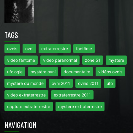
TAGS
ovnis
ovni
extraterrestre
fantôme
video fantome
video paranormal
zone 51
mystere
ufologie
mystère ovni
documentaire
vidéos ovnis
mystère du monde
ovni 2011
ovnis 2011
ufo
video extraterrestre
extraterrestre 2011
capture extraterrestre
mystere extraterrestre
NAVIGATION